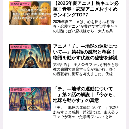
聴方法についても徹底的にご紹介。ま
【2025年夏アニメ】胸キュン必
青春/恋愛アニメ
だ視聴していない方にも役立つ...
至！青春・恋愛アニメおすすめ
ランキングTOP7
2025年夏アニメは、心を揺さぶる“青
春・恋愛アニメ”が豊作です💘学生たち
の甘酸っぱい恋模様から、大人も共感
できる深い人間関係まで…今期は涙も
笑いも止まらない！この記事では、恋
愛・青春ジャンルの中から特に話題性
アニメ「チ。―地球の運動につ
青春/恋愛アニメ
＆感動度の高いアニメをランキン...
いて―」第4話の感想と考察！
物語を動かす伏線の秘密を解説
第4話では、主人公ラファウが科学と宗
教の狭間で葛藤する姿が描かれ、多く
の視聴者に衝撃を与えました。伏線が
散りばめられたストーリーや哲学的テ
ーマが、物語をより深く楽しむための
重要なポイントとなっています。この
「チ。―地球の運動について
青春/恋愛アニメ
記事では、第4話の感想と考察、そし...
―」第２話の解説｜「今から、
地球を動かす」の真意
「チ。―地球の運動について―」第2話
あらすじと感想｜第2話では、主人公ラ
ファウが謎めいた学者フベルトと出会
い、物語が大きく動き出します。タイ
トルにもある「今から、地球を動か