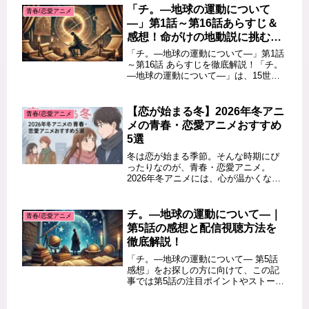
「チ。―地球の運動について
青春/恋愛アニメ
―」第1話～第16話あらすじ＆
感想！命がけの地動説に挑む感
動の物語
「チ。―地球の運動について―」第1話
～第16話 あらすじを徹底解説！「チ。
―地球の運動について―」は、15世紀
ヨーロッパを舞台に、地動説を証明し
ようとする人々の信念と葛藤を描いた
感動のアニメです。物語は、若き天才
【恋が始まる冬】2026年冬アニ
青春/恋愛アニメ
ラファウと異端思想を持つ学者...
メの青春・恋愛アニメおすすめ
5選
冬は恋が始まる季節。そんな時期にぴ
ったりなのが、青春・恋愛アニメ。
2026年冬アニメには、心が温かくなる
ラブストーリーや、甘酸っぱい青春劇
が揃っています。 今回はその中でも、
思わず胸がキュンとするような恋愛＆
チ。―地球の運動について―｜
青春/恋愛アニメ
青春アニメを5本に絞ってご紹介...
第5話の感想と配信視聴方法を
徹底解説！
「チ。―地球の運動について― 第5話
感想」をお探しの方に向けて、この記
事では第5話の注目ポイントやストーリ
ーの見どころを詳しく解説します。さ
らに、SNSでの視聴者の感想や配信視