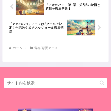
「アオのハコ」第1話～第3話の覚悟と
感想を徹底解説！
『アオのハコ』アニメは2クールで決
定！全話数や放送スケジュール徹底解
説
ホーム
青春/恋愛アニメ