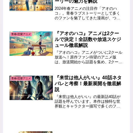
ーリーの魅力を解説
2024年春アニメの注目作「アオのハ
コ」。青春ラブストーリーとして多く
のファンを魅了してきた漫画が、つい
にアニメ化されました。この記事で
は、「アオのハコ」アニメの口コミや
評価を徹底的に分析し、その魅力や注
『アオのハコ』アニメは2クー
青春/恋愛アニメ
目点について解説します。視聴を迷っ
ルで決定！全話数や放送スケジ
て...
ュール徹底解説
『アオのハコ』アニメがついに2クール
放送へ！原作ファン待望のアニメ版
は、放送開始から話題を集め、2クール
目に突入しました。この記事では、ア
ニメの放送スケジュールや全話数、さ
らなる見どころについて詳しく解説し
『来世は他人がいい』40話ネタ
青春/恋愛アニメ
ます。最後までお読みください！ こ...
バレと考察！最新展開を徹底解
説
『来世は他人がいい』の最新話40話が
話題を呼んでいます。本作は独特な世
界観とキャラクター描写で多くのファ
ンを魅了していますが、今回はさらに
物語が進展し、読者の興味を引きつけ
る重要なエピソードとなりました。こ
の記事では、40話の詳しいあらすじ...