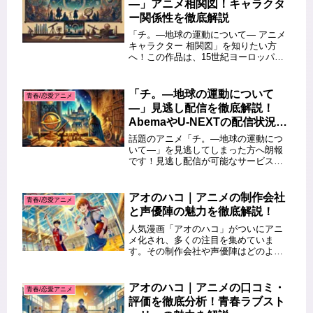
―」アニメ相関図！キャラクタ
ー関係性を徹底解説
「チ。―地球の運動について― アニメ
キャラクター 相関図」を知りたい方
へ！この作品は、15世紀ヨーロッパを
舞台に地動説を巡る壮大な物語を描い
ています。この記事では、キャラクタ
ー同士の複雑な関係性を相関図を交え
「チ。―地球の運動について
青春/恋愛アニメ
て徹底解説します。登場人物の背...
―」見逃し配信を徹底解説！
AbemaやU-NEXTの配信状況
は？
話題のアニメ「チ。―地球の運動につ
いて―」を見逃してしまった方へ朗報
です！見逃し配信が可能なサービスを
活用すれば、いつでも視聴できます。
特にAbemaやU-NEXTなど、主要な動画
配信サービスでの配信状況が気になる
アオのハコ｜アニメの制作会社
青春/恋愛アニメ
方も多いのではないでしょう...
と声優陣の魅力を徹底解説！
人気漫画「アオのハコ」がついにアニ
メ化され、多くの注目を集めていま
す。その制作会社や声優陣はどのよう
な魅力を持っているのでしょうか？本
記事では、アニメ「アオのハコ」を手
掛ける制作会社の特徴や過去作品、キ
アオのハコ｜アニメの口コミ・
青春/恋愛アニメ
ャラクターに命を吹き込む声優陣の実
評価を徹底分析！青春ラブスト
績や...