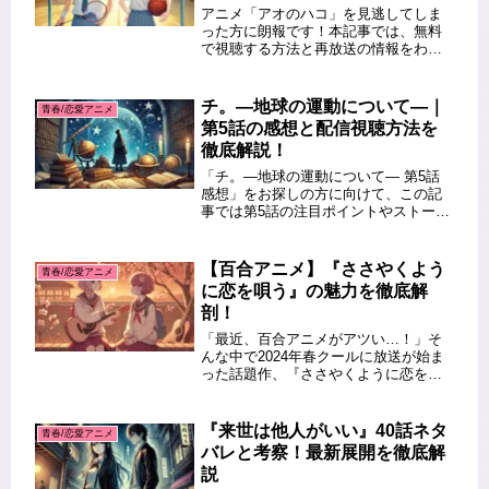
アニメ「アオのハコ」を見逃してしま
った方に朗報です！本記事では、無料
で視聴する方法と再放送の情報をわか
りやすく解説します。「アオのハコ」
は青春と恋愛が交錯する話題のアニメ
で、見逃してしまうと続きが気になる
チ。―地球の運動について―｜
青春/恋愛アニメ
人も多いはずです。どの動画配信サー
第5話の感想と配信視聴方法を
ビ...
徹底解説！
「チ。―地球の運動について― 第5話
感想」をお探しの方に向けて、この記
事では第5話の注目ポイントやストーリ
ーの見どころを詳しく解説します。さ
らに、SNSでの視聴者の感想や配信視
聴方法についても徹底的にご紹介。ま
【百合アニメ】『ささやくよう
青春/恋愛アニメ
だ視聴していない方にも役立つ...
に恋を唄う』の魅力を徹底解
剖！
「最近、百合アニメがアツい…！」そ
んな中で2024年春クールに放送が始ま
った話題作、『ささやくように恋を唄
う』。やさしくてまっすぐな気持ち、
音楽を通じて育まれる絆、そして観る
人の心にそっと寄り添ってくれるよう
『来世は他人がいい』40話ネタ
青春/恋愛アニメ
な世界観が、百合ファンの間で大注...
バレと考察！最新展開を徹底解
説