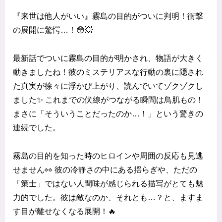
『来世は他人がいい』霧島の目的がついに判明！衝撃
の展開に驚愕…！😳💥
最新話でついに霧島の目的が明かされ、物語が大きく
動きましたね！彼のミステリアスな行動の裏に隠され
た真実が徐々に浮かび上がり、読んでいてゾクゾクし
ました✨ これまでの伏線がつながる瞬間は鳥肌もの！
まさに「そういうことだったのか…！」という驚きの
連続でした。
霧島の目的を知った時のヒロインや周囲の反応も見逃
せません👀 彼の冷静さの中にある揺らぎや、ただの
「策士」ではない人間味が感じられる描写がとても魅
力的でした。彼は敵なのか、それとも…？と、ますま
す目が離せなくなる展開！🔥