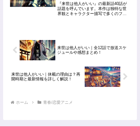
『来世は他人がいい』の最新話40話が
話題を呼んでいます。本作は独特な世
界観とキャラクター描写で多くのファ
ンを魅了していますが、今回はさらに
物語が進展し、読者の興味を引きつけ
る重要なエピソードとなりました。こ
の記事では、40話の詳しいあらすじ...
来世は他人がいい｜全12話で放送スケ
ジュールや感想まとめ！
来世は他人がいい｜休載の理由は？再
開時期と最新情報を詳しく解説！
ホーム
青春/恋愛アニメ