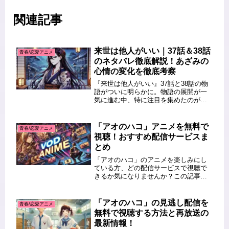
関連記事
来世は他人がいい｜37話＆38話
青春/恋愛アニメ
のネタバレ徹底解説！あざみの
心情の変化を徹底考察
『来世は他人がいい』37話と38話の物
語がついに明らかに。物語の展開が一
気に進む中、特に注目を集めたのが、
あざみの心情の変化です。この記事で
は、37話と38話の詳しいネタバレを解
説しつつ、あざみの心情の変化に焦点
「アオのハコ」アニメを無料で
青春/恋愛アニメ
を当てて考察します。彼女の言...
視聴！おすすめ配信サービスま
とめ
「アオのハコ」のアニメを楽しみにし
ている方、どの配信サービスで視聴で
きるか気になりませんか？この記事で
は、「アオのハコ」アニメの視聴方法
を詳しく解説し、無料で視聴可能なサ
ービスについてもご紹介します。最新
「アオのハコ」の見逃し配信を
青春/恋愛アニメ
の情報を元に、手軽に視聴できる方法
無料で視聴する方法と再放送の
を...
最新情報！