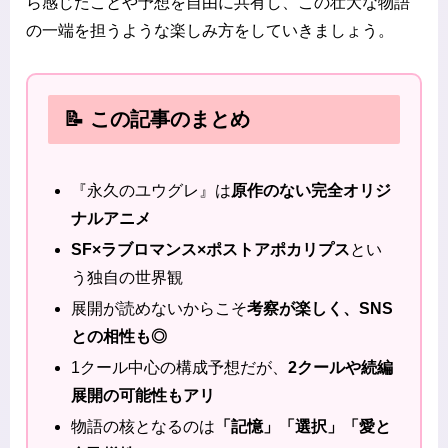
ら感じたことや予想を自由に共有し、この壮大な物語
の一端を担うような楽しみ方をしていきましょう。
📝 この記事のまとめ
『永久のユウグレ』は
原作のない完全オリジ
ナルアニメ
SF×ラブロマンス×ポストアポカリプス
とい
う独自の世界観
展開が読めないからこそ
考察が楽しく、SNS
との相性も◎
1クール中心の構成予想だが、
2クールや続編
展開の可能性もアリ
物語の核となるのは
「記憶」「選択」「愛と