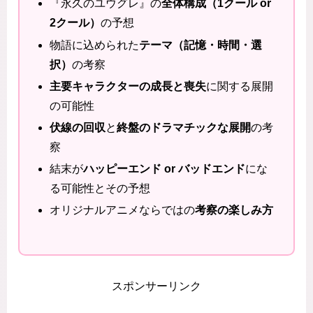
『永久のユウグレ』の
全体構成（1クール or
2クール）
の予想
物語に込められた
テーマ（記憶・時間・選
択）
の考察
主要キャラクターの成長と喪失
に関する展開
の可能性
伏線の回収
と
終盤のドラマチックな展開
の考
察
結末が
ハッピーエンド or バッドエンド
にな
る可能性とその予想
オリジナルアニメならではの
考察の楽しみ方
スポンサーリンク