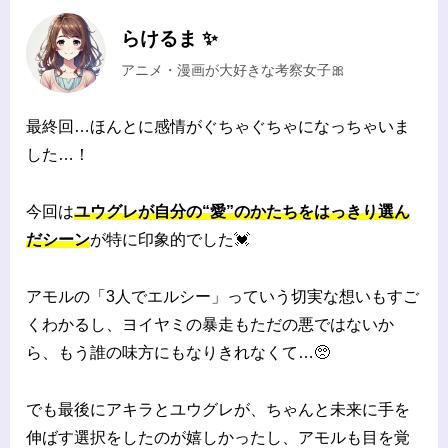
らけるま ✨
アニメ・漫画が大好きな考察女子🎀
最終回…ほんとに感情がぐちゃぐちゃになっちゃいま
した…！
今回は
ユウグレが自分の“愛”のかたちをはっきり選ん
だシーン
が特に印象的でした💓
アモルの「3人でエルシー」っていう切実な想いもすご
くわかるし、ヨイヤミの暴走もただの悪ではないか
ら、もう誰の味方にもなりきれなくて…🥺
でも最後にアキラとユウグレが、ちゃんと未来に手を
伸ばす選択をしたのが嬉しかったし、アモルも目を覚