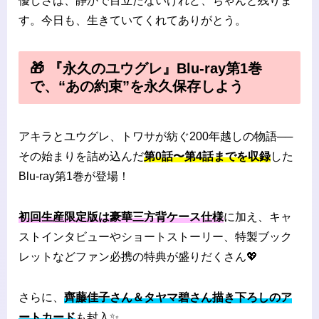
優しさは、静かで目立たないけれど、ちゃんと残りま
す。今日も、生きていてくれてありがとう。
🎁 『永久のユウグレ』Blu-ray第1巻
で、“あの約束”を永久保存しよう
アキラとユウグレ、トワサが紡ぐ200年越しの物語──
その始まりを詰め込んだ
第0話〜第4話までを収録
した
Blu-ray第1巻が登場！
初回生産限定版は豪華三方背ケース仕様
に加え、キャ
ストインタビューやショートストーリー、特製ブック
レットなどファン必携の特典が盛りだくさん💖
さらに、
齊藤佳子さん＆タヤマ碧さん描き下ろしのア
ートカード
も封入✨