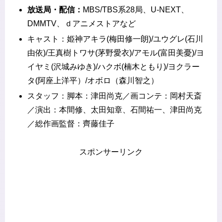
放送局・配信：
MBS/TBS系28局、U-NEXT、
DMMTV、ｄアニメストアなど
キャスト：姫神アキラ(梅田修一朗)/ユウグレ(石川
由依)/王真樹トワサ(茅野愛衣)/アモル(富田美憂)/ヨ
イヤミ(沢城みゆき)/ハクボ(楠木ともり)/ヨクラー
タ(阿座上洋平）/オボロ（森川智之）
スタッフ：脚本：津田尚克／画コンテ：岡村天斎
／演出：本間修、太田知章、石間祐一、津田尚克
／総作画監督：齊藤佳子
スポンサーリンク