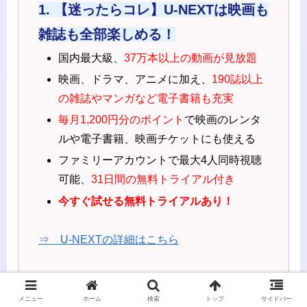
1. 【迷ったらコレ】U-NEXTは映画も
雑誌も全部楽しめる！
国内最大級、
37万本以上の動画が見放題
映画、ドラマ、アニメに加え、
190誌以上
の雑誌やマンガなど電子書籍も充実
毎月1,200円分のポイント
で映画のレンタ
ルや電子書籍、映画チケットにも使える
ファミリーアカウントで最大4人同時視聴
可能、
31日間の無料トライアル付き
今すぐ試せる無料トライアルあり！
⇒ U-NEXTの詳細はこちら
2. 【アニメ好き必見】DMM TVはコ
メニュー
ホーム
検索
トップ
サイドバー
スパ最強の神サービス