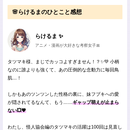
🌸らけるまのひとこと感想
らけるま ✨
アニメ・漫画が大好きな考察女子🎀
タツマキ様、まじでカッコよすぎません！？✨💚 小柄
なのに誰よりも強くて、あの圧倒的な念動力に毎回鳥
肌…！
しかもあのツンツンした性格の裏に、妹フブキへの愛
が隠されてるなんて、もう……
ギャップ萌えが止まら
ない💥💖
わたし、怪人協会編のタツマキの活躍は100回は見直し