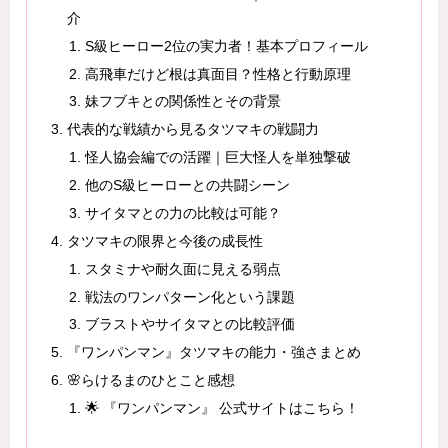
介
S級ヒーロー2位の実力者！基本プロフィール
高飛車だけど根は真面目？性格と行動原理
妹フブキとの関係性とその背景
代表的な戦績から見るタツマキの戦闘力
怪人協会編での活躍｜巨大怪人を単独撃破
他のS級ヒーローとの共闘シーン
サイタマとの力の比較は可能？
タツマキの限界と今後の成長性
スタミナや耐久面に見える弱点
戦法のワンパターン化という課題
ブラストやサイタマとの比較評価
『ワンパンマン』タツマキの能力・強さまとめ
🌸らけるまのひとこと感想
🌟 『ワンパンマン』 公式サイトはこちら！