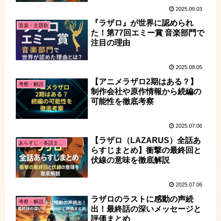
2025.09.03
『ラザロ』が世界に認められ
音楽・主題歌
た！第77回エミー賞 音楽部門で
注目の理由
2025.08.05
【アニメラザロ2期はある？】
考察・解説
制作会社や原作情報から続編の
可能性を徹底考察
2025.07.06
【ラザロ（LAZARUS）全話あ
あらすじ・各話まとめ
らすじまとめ】衝撃の最終回と
伏線の意味を徹底解説
2025.07.06
ラザロのラストに感動の声続
考察・解説
出！最終話の深いメッセージと
評価まとめ