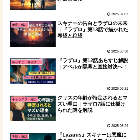
2025.07.02
スキナーの告白とラザロの未来
考察・解説
｜『ラザロ』第13話で描かれた
希望と絶望
2025.06.30
『ラザロ』第12話あらすじ解説
あらすじ・各話まとめ
｜アベルが黒幕と直接対決へ！
2025.06.21
クリスの年齢が特定されるとマ
キャラクター紹介
ズい理由｜ラザロ7話に仕掛け
られた謎を解説
2025.05.24
『Lazarus』スキナーは悪魔に
考察・解説