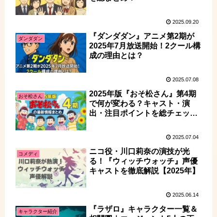
2025.09.20
『ダンダダン』アニメ第2期が
ダンダダン
2025年7月放送開始！2クール構
成の理由とは？
2025.07.08
2025年版『おそ松さん』第4期
おそ松さん
で何が変わる？キャスト・演
出・注目ポイントを総チェッ
ク！
2025.07.04
ニコ役・川口莉奈の演技が光
コメディ
る！『ウィッチウォッチ』声優
キャストを徹底解説【2025年】
2025.06.14
『ラザロ』キャラクター一覧＆
キャラクター紹介