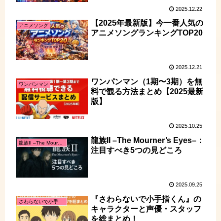
2025.12.22
【2025年最新版】今一番人気の
アニメソング
アニメソングランキングTOP20
2025.12.21
ワンパンマン（1期〜3期）を無
ワンパンマン
料で観る方法まとめ【2025最新
版】
2025.10.25
龍族II –The Mourner’s Eyes–：
龍族II –The Mourner’s Eyes–
注目すべき5つの見どころ
2025.09.25
『さわらないで小手指くん』の
さわらないで小手指くん
キャラクターと声優・スタッフ
を総まとめ！