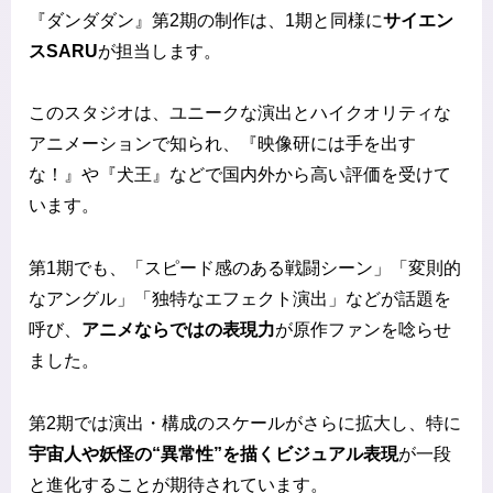
『ダンダダン』第2期の制作は、1期と同様に
サイエン
スSARU
が担当します。
このスタジオは、ユニークな演出とハイクオリティな
アニメーションで知られ、『映像研には手を出す
な！』や『犬王』などで国内外から高い評価を受けて
います。
第1期でも、「スピード感のある戦闘シーン」「変則的
なアングル」「独特なエフェクト演出」などが話題を
呼び、
アニメならではの表現力
が原作ファンを唸らせ
ました。
第2期では演出・構成のスケールがさらに拡大し、特に
宇宙人や妖怪の“異常性”を描くビジュアル表現
が一段
と進化することが期待されています。