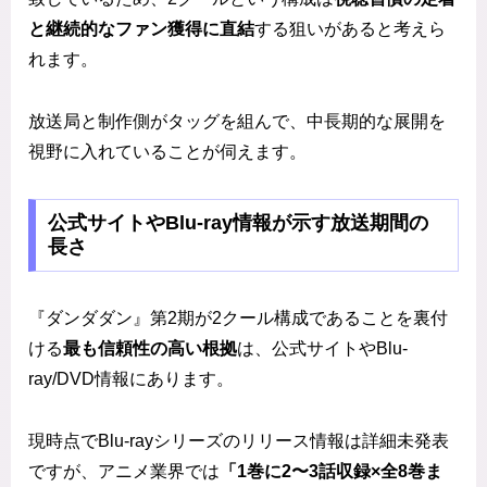
と継続的なファン獲得に直結
する狙いがあると考えら
れます。
放送局と制作側がタッグを組んで、中長期的な展開を
視野に入れていることが伺えます。
公式サイトやBlu-ray情報が示す放送期間の
長さ
『ダンダダン』第2期が2クール構成であることを裏付
ける
最も信頼性の高い根拠
は、公式サイトやBlu-
ray/DVD情報にあります。
現時点でBlu-rayシリーズのリリース情報は詳細未発表
ですが、アニメ業界では
「1巻に2〜3話収録×全8巻ま