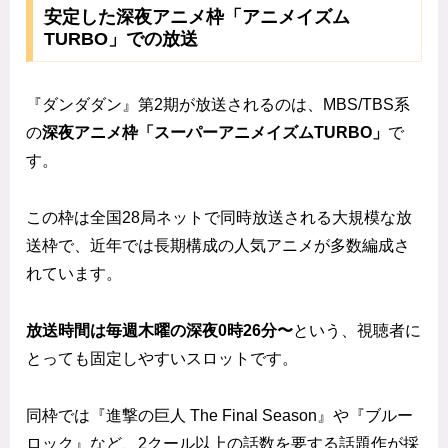
安定した深夜アニメ枠「アニメイズム
TURBO」での放送
『ダンダダン』第2期が放送されるのは、MBS/TBS系
の
深夜アニメ枠「スーパーアニメイズムTURBO」
で
す。
この枠は全国28局ネットで同時放送される大規模な放
送枠で、近年では長期構成の人気アニメが多数編成さ
れています。
放送時間は毎週木曜の深夜0時26分〜
という、視聴者に
とっても固定しやすいスロットです。
同枠では『進撃の巨人 The Final Season』や『ブルー
ロック』など、2クール以上の話数を要する話題作が採