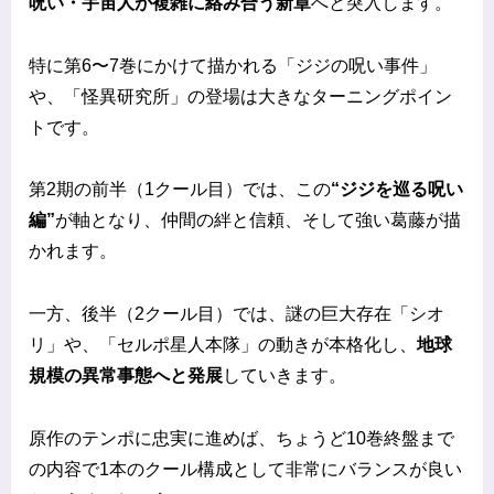
呪い・宇宙人が複雑に絡み合う新章
へと突入します。
特に第6〜7巻にかけて描かれる「ジジの呪い事件」
や、「怪異研究所」の登場は大きなターニングポイン
トです。
第2期の前半（1クール目）では、この
“ジジを巡る呪い
編”
が軸となり、仲間の絆と信頼、そして強い葛藤が描
かれます。
一方、後半（2クール目）では、謎の巨大存在「シオ
リ」や、「セルポ星人本隊」の動きが本格化し、
地球
規模の異常事態へと発展
していきます。
原作のテンポに忠実に進めば、ちょうど10巻終盤まで
の内容で1本のクール構成として非常にバランスが良い