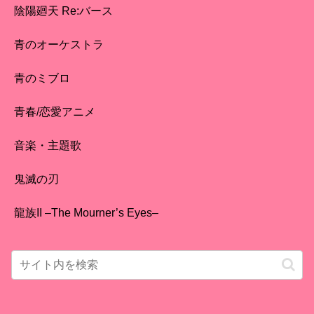
陰陽廻天 Re:バース
青のオーケストラ
青のミブロ
青春/恋愛アニメ
音楽・主題歌
鬼滅の刃
龍族II –The Mourner’s Eyes–