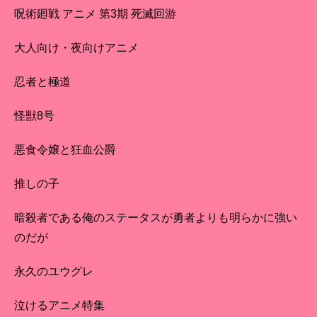
呪術廻戦 アニメ 第3期 死滅回游
大人向け・夜向けアニメ
忍者と極道
怪獣8号
悪食令嬢と狂血公爵
推しの子
暗殺者である俺のステータスが勇者よりも明らかに強い
のだが
永久のユウグレ
泣けるアニメ特集