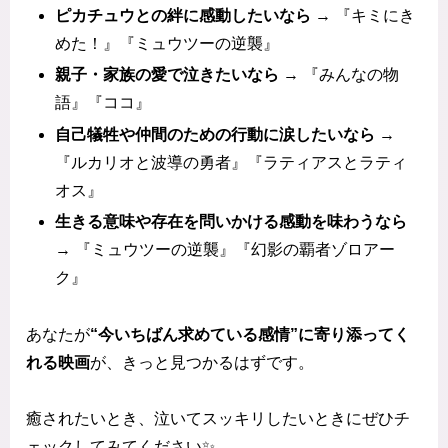
ピカチュウとの絆に感動したいなら
→ 『キミにき
めた！』『ミュウツーの逆襲』
親子・家族の愛で泣きたいなら
→ 『みんなの物
語』『ココ』
自己犠牲や仲間のための行動に涙したいなら
→
『ルカリオと波導の勇者』『ラティアスとラティ
オス』
生きる意味や存在を問いかける感動を味わうなら
→ 『ミュウツーの逆襲』『幻影の覇者ゾロアー
ク』
あなたが
“今いちばん求めている感情”に寄り添ってく
れる映画
が、きっと見つかるはずです。
癒されたいとき、泣いてスッキリしたいときにぜひチ
ェックしてみてください✨