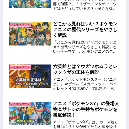
部で何匹？」「リザードンやゲッコウ
ガは今どうしているの？」そんな疑問
を持ったことはありませんか？アニメ
『ポケットモンスター』で25年以上に
わたり旅を続けてきたサトシは、各地
どこから見ればいい？ポケモン
ポケモン アニメ
方で数多くのポケモンと出会い、別
アニメの歴代シリーズをやさし
れ...
く解説
「どこから見ればいい？ポケモンアニ
メの歴代シリーズをやさしく解説」と
いうテーマで、ポケモンアニメの全シ
リーズをわかりやすく整理しました。
初代から最新の「リコとロイ編」ま
で、それぞれの作品の魅力や特徴をま
六英雄とは？ウガツホムラとレ
ポケモン アニメ
とめています。アニメ歴が浅い方から
ックウザの正体を解説
復習...
アニメ『ポケットモンスター（アニポ
ケ）』やゲーム『スカーレット・バイ
オレット ゼロの秘宝』で話題の「六英
雄」。この謎多き伝説のポケモンたち
がどんな存在なのか、気になる方も多
いのではないでしょうか。特に、ウガ
アニメ『ポケモンXY』の登場人
ポケモン アニメ
ツホムラの正体が「エンテイ」では
物＆サトシの手持ちポケモンを
な...
徹底解説！
アニメ『ポケモンXY』は、カロス地方
を舞台にサトシが仲間たちと旅を繰り