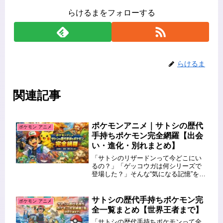
らけるまをフォローする
らけるま
関連記事
ポケモンアニメ｜サトシの歴代
ポケモン アニメ
手持ちポケモン完全網羅【出会
い・進化・別れまとめ】
「サトシのリザードンって今どこにい
るの？」「ゲッコウガは何シリーズで
登場した？」そんな“気になる記憶”をも
う一度たどってみませんか？本記事で
は、アニメ『ポケットモンスター』で
主人公サトシが手持ちにしてきた歴代
サトシの歴代手持ちポケモン完
ポケモン アニメ
ポケモンたちを、シリーズ別・完全...
全一覧まとめ【世界王者まで】
「サトシの歴代手持ちポケモンって全