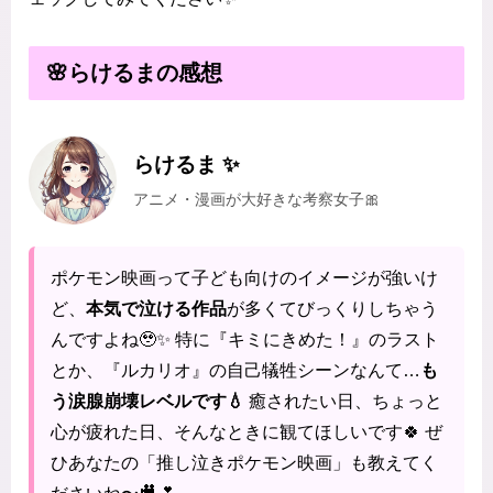
🌸らけるまの感想
らけるま ✨
アニメ・漫画が大好きな考察女子🎀
ポケモン映画って子ども向けのイメージが強いけ
ど、
本気で泣ける作品
が多くてびっくりしちゃう
んですよね🥹✨ 特に『キミにきめた！』のラスト
とか、『ルカリオ』の自己犠牲シーンなんて…
も
う涙腺崩壊レベルです💧
癒されたい日、ちょっと
心が疲れた日、そんなときに観てほしいです🍀 ぜ
ひあなたの「推し泣きポケモン映画」も教えてく