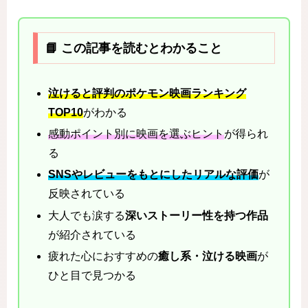
📘 この記事を読むとわかること
泣けると評判のポケモン映画ランキング
TOP10
がわかる
感動ポイント別に映画を選ぶヒント
が得られ
る
SNSやレビューをもとにしたリアルな評価
が
反映されている
大人でも涙する
深いストーリー性を持つ作品
が紹介されている
疲れた心におすすめの
癒し系・泣ける映画
が
ひと目で見つかる