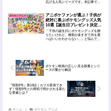
広げる人気シリーズです。本記事で
は、ポケモンXYに登場する主要キャラ
クターと、サトシが旅の中で使用して
いた手持ちポケモンを詳しく紹介しま
アニポケファンが選ぶ！子供が
ポケモン アニメ
す。登場人物の魅力や各ポケモンの
絶対に喜ぶポケモングッズ人気
特...
10選【誕生日プレゼント決定
版】
「子供の誕生日にポケモングッズを贈
りたいけれど、種類が多すぎて何を選
べばいいかわからない…」と悩んでい
ませんか？今回は、毎週アニポケを欠
かさずチェックしている筆者が、今の
アニメの展開や子供たちのトレンドを
踏まえた「外さないプレゼント」を厳
選...
ポケモン映画の正しい見る順番とシリ
ーズの繋がり解説
『怪獣8号』第14話｜カフカ変身でき
ず！怪獣9号との再戦で明かされる新た
な脅威とは？
ホーム
ポケモン アニメ