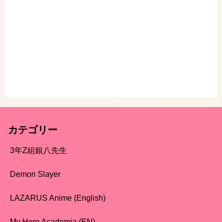
カテゴリー
3年Z組銀八先生
Demon Slayer
LAZARUS Anime (English)
My Hero Academia (EN)