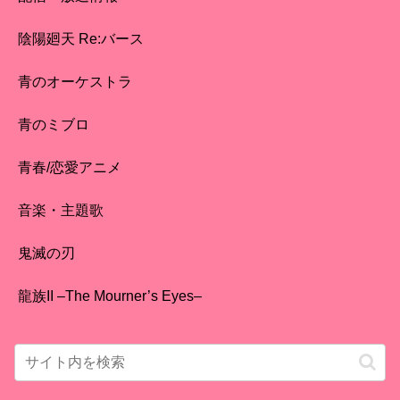
陰陽廻天 Re:バース
青のオーケストラ
青のミブロ
青春/恋愛アニメ
音楽・主題歌
鬼滅の刃
龍族II –The Mourner’s Eyes–