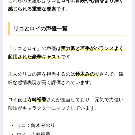
これらの主題歌は
リコとロイの冒険や心情をより深く
感じられる重要な要素
です。
リコとロイの声優一覧
「リコとロイ」の声優は
実力派と若手がバランスよく
起用された豪華キャスト
です。
主人公リコの声を担当するのは
鈴木みのり
さんで、繊
細な感情表現が高く評価されています。
ロイ役は
寺崎裕香
さんが担当しており、元気で力強い
演技がキャラクターにマッチしています。
リコ：鈴木みのり
ロイ：寺崎裕香