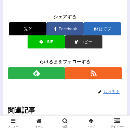
シェアする
X
Facebook
はてブ
LINE
コピー
らけるまをフォローする
らけるま
関連記事
メニュー
ホーム
検索
トップ
サイドバー
『ポケモン』六英雄の元ネタ
ポケモン アニメ