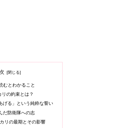
次
を読むとわかること
カリの約束とは？
あげる」という純粋な誓い
んだ防衛隊への志
ヒカリの最期とその影響