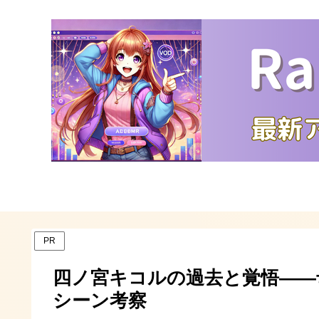
PR
四ノ宮キコルの過去と覚悟――
シーン考察