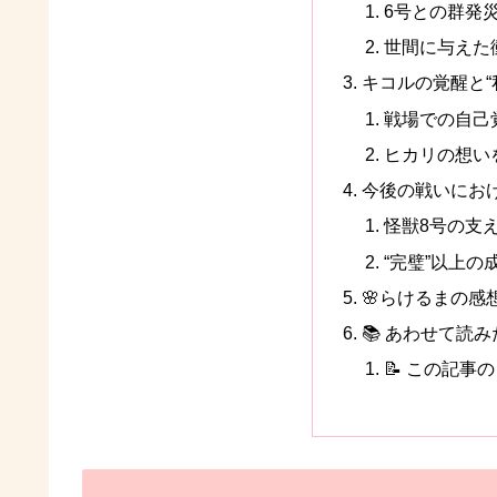
6号との群発
世間に与えた
キコルの覚醒と“
戦場での自己
ヒカリの想い
今後の戦いにお
怪獣8号の支
“完璧”以上
🌸らけるまの感
📚 あわせて読
📝 この記事