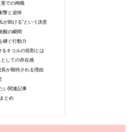
災害での殉職
衝撃と追悼
私が助ける”という決意
覚醒の瞬間
を継ぐ行動力
けるキコルの役割とは
えとしての存在感
の成長が期待される理由
想
みたい関連記事
のまとめ