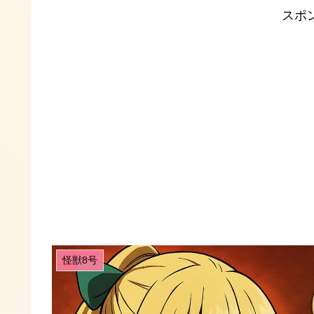
スポ
怪獣8号