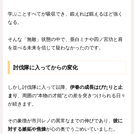
学ぶことすべてが吸収でき、鍛えれば鍛えるほど強く
なる。
そんな「無敵」状態の中で、亜白ミナや四ノ宮功と肩
を並べる未来を信じて疑わなかったのです。
討伐隊に入ってからの変化
しかし討伐隊に入って以降、
伊春の成長はぴたりと止
まり
、周囲の“本物の才能”との差を突きつけられる日々
が続きます。
その象徴が市川レノの異常なまでの伸びであり、
彼に
対する嫉妬や焦燥
が心の奥でうごめいていました。