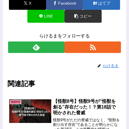
X
Facebook
はてブ
LINE
コピー
らけるまをフォローする
らけるま
関連記事
【怪獣8号】怪獣9号が“怪獣を
怪獣8号
創る”存在だった！？第18話で
明かされた脅威
怪獣9号がただの脅威ではなく、“怪獣を
創り出す存在”であることが明らかにな