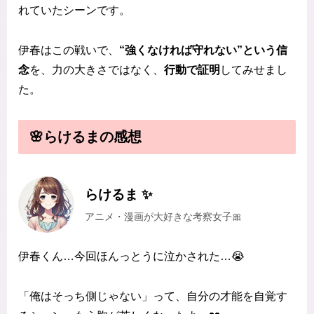
れていたシーンです。
伊春はこの戦いで、
“強くなければ守れない”という信
念
を、力の大きさではなく、
行動で証明
してみせまし
た。
🌸らけるまの感想
らけるま ✨
アニメ・漫画が大好きな考察女子🎀
伊春くん…今回ほんっとうに泣かされた…😭
「俺はそっち側じゃない」って、自分の才能を自覚す