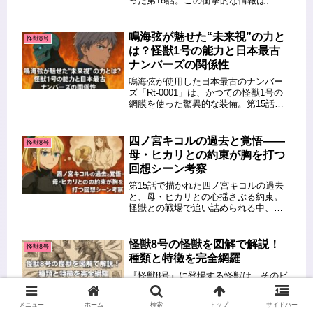
った第18話。この衝撃的な情報は、防
衛隊の常識を覆し、日本全体を危機に
晒すものでした。本記事では、怪獣9号
の能力とその真の恐ろしさ、さらに新
鳴海弦が魅せた“未来視”の力と
怪獣8号
たな怪獣軍団誕生の可能性に...
は？怪獣1号の能力と日本最古
ナンバーズの関係性
鳴海弦が使用した日本最古のナンバー
ズ「Rt-0001」は、かつての怪獣1号の
網膜を使った驚異的な装備。第15話で
披露された“未来視”による攻防は、まさ
に防衛隊最強の名にふさわしいもので
した。その能力と由来を詳しく解説し
四ノ宮キコルの過去と覚悟――
怪獣8号
ます。 💡 前回の感想...
母・ヒカリとの約束が胸を打つ
回想シーン考察
第15話で描かれた四ノ宮キコルの過去
と、母・ヒカリとの心揺さぶる約束。
怪獣との戦場で追い詰められる中、幼
少期の記憶が彼女を突き動かします。
この記事では、キコルの原動力と防衛
隊としての覚悟を深掘りします。 💡 前
怪獣8号の怪獣を図解で解説！
怪獣8号
回の感想はこちらからご覧いただ...
種類と特徴を完全網羅
『怪獣8号』に登場する怪獣は、そのビ
ジュアルの迫力や個性、能力の違いが
作品の魅力の一つとなっています。こ
メニュー
ホーム
検索
トップ
サイドバー
の記事では【図解あり】で『怪獣8号』