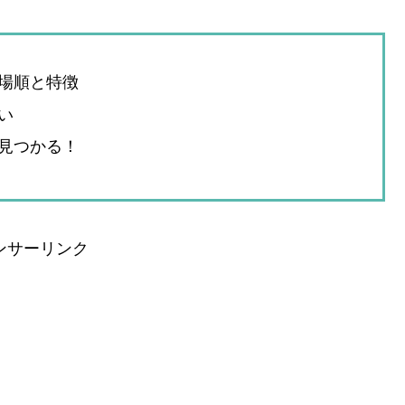
場順と特徴
い
見つかる！
ンサーリンク