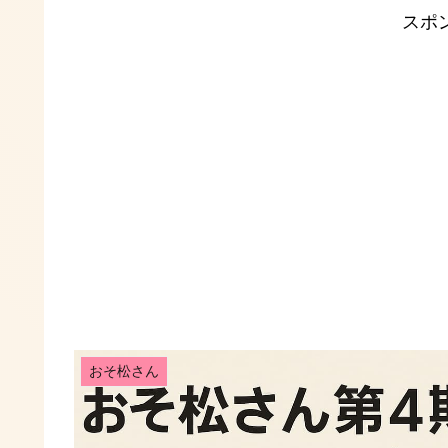
スポ
おそ松さん