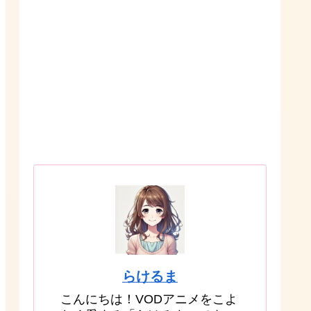
らけるま
こんにちは！VODアニメをこよ