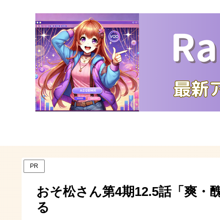
PR
おそ松さん第4期12.5話「爽
る