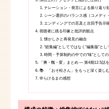
ナレーション・発言による振り返り
シーン選択のバランス感（コメディ
エンディングでの言及と次回予告示
視聴者に残る印象と批評的観点
懐かしさと再発見の融合
“総集編”としてではなく“編集版”と
時間・予算制約の中での“味”として
「爽・醜・変」まとめ — 第4期12.5
📚 「おそ松さん」をもっと深く楽し
🌸らけるまの感想