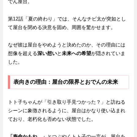
でん屋台。
第12話「夏の終わり」では、そんなチビ太が突如とし
て屋台を閉める決意を固め、周囲を驚かせます。
なぜ彼は屋台をやめようと決めたのか、その理由には
想像を超える
深い想い
と
未来への希望
が隠されていま
した。
表向きの理由：屋台の限界とおでんの未来
トト子ちゃんが「引き取り手見つかった？」と訪ねる
シーンに象徴されるように、屋台はかなり使い込まれ
ており、老朽化も否めない状態でした。
「寿命かもね…」
とつぶやくトト子の一言が、屋台を