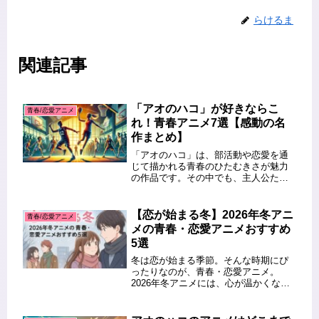
らけるま
関連記事
「アオのハコ」が好きならこ
青春/恋愛アニメ
れ！青春アニメ7選【感動の名
作まとめ】
「アオのハコ」は、部活動や恋愛を通
じて描かれる青春のひたむきさが魅力
の作品です。その中でも、主人公たち
の成長や感情の繊細な描写は、見る人
の心を掴んで離しません。ところで、
そんな「アオのハコ」に感動した方の
【恋が始まる冬】2026年冬アニ
青春/恋愛アニメ
中には、「他にもこんな青春アニメが
メの青春・恋愛アニメおすすめ
見...
5選
冬は恋が始まる季節。そんな時期にぴ
ったりなのが、青春・恋愛アニメ。
2026年冬アニメには、心が温かくなる
ラブストーリーや、甘酸っぱい青春劇
が揃っています。 今回はその中でも、
思わず胸がキュンとするような恋愛＆