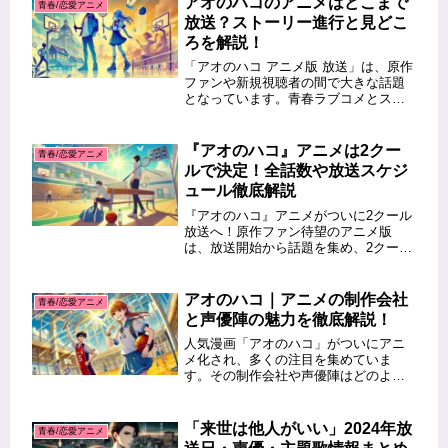
アオのハコのアニメはどこまで
青春/恋愛アニメ
青春アニメを5本に絞ってご紹介...
放送？ストーリー進行と見どこ
ろを解説！
「アオのハコ アニメ版 放送」は、原作
ファンや新規視聴者の間で大きな話題
となっています。青春ラブコメとスポ
ーツが融合した本作は、アニメ化によ
りさらに多くの注目を集めています。
この記事では、『アオのハコ』アニメ
『アオのハコ』アニメは2クー
青春/恋愛アニメ
版が原作のどこまで進むのか、スト...
ルで決定！全話数や放送スケジ
ュール徹底解説
『アオのハコ』アニメがついに2クール
放送へ！原作ファン待望のアニメ版
は、放送開始から話題を集め、2クール
目に突入しました。この記事では、ア
ニメの放送スケジュールや全話数、さ
らなる見どころについて詳しく解説し
アオのハコ｜アニメの制作会社
青春/恋愛アニメ
ます。最後までお読みください！ こ...
と声優陣の魅力を徹底解説！
人気漫画「アオのハコ」がついにアニ
メ化され、多くの注目を集めていま
す。その制作会社や声優陣はどのよう
な魅力を持っているのでしょうか？本
記事では、アニメ「アオのハコ」を手
掛ける制作会社の特徴や過去作品、キ
「来世は他人がいい」2024年放
青春/恋愛アニメ
ャラクターに命を吹き込む声優陣の実