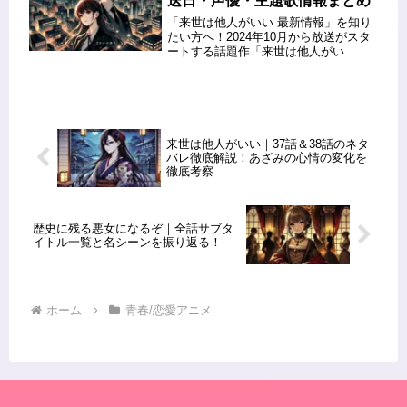
送日・声優・主題歌情報まとめ
績や...
「来世は他人がいい 最新情報」を知り
たい方へ！2024年10月から放送がスタ
ートする話題作「来世は他人がい
い」。豪華声優陣によるキャラクター
たちの熱演や、注目の主題歌情報が公
開され、ますます注目を集めていま
す。この記事では、放送日やキャス
ト...
来世は他人がいい｜37話＆38話のネタ
バレ徹底解説！あざみの心情の変化を
徹底考察
歴史に残る悪女になるぞ｜全話サブタ
イトル一覧と名シーンを振り返る！
ホーム
青春/恋愛アニメ