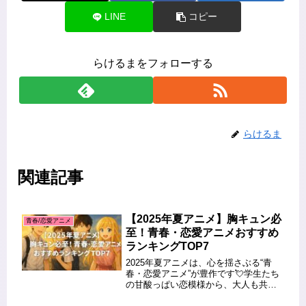
LINE
コピー
らけるまをフォローする
らけるま
関連記事
【2025年夏アニメ】胸キュン必
青春/恋愛アニメ
至！青春・恋愛アニメおすすめ
ランキングTOP7
2025年夏アニメは、心を揺さぶる“青
春・恋愛アニメ”が豊作です💘学生たち
の甘酸っぱい恋模様から、大人も共感
できる深い人間関係まで…今期は涙も