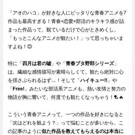
「アオのハコ」が好きな人にピッタリな青春アニメを7
作品も最高すぎる！青春×恋愛×部活のキラキラ感が詰
まった作品って、観ているだけで心がときめくし、
「もっとこんなアニメが観たい！」って思っちゃいま
すよね！😊
特に「
四月は君の嘘
」や「
青春ブタ野郎シリーズ
」
は、繊細な感情描写が素晴らしくて、観たら絶対に心
を揺さぶられるはず…！そして「
ハイキュー!!
」や
「
Free!
」みたいな部活系アニメも、熱い友情と努力の
物語が胸に響いて、何度でも観たくなっちゃう！🏸🔥
こういう青春アニメって、一つの作品を好きになると
「次はどれを観よう？」って悩むことが多いから、こ
の記事のように
似た作品を教えてもらえるのは本当に