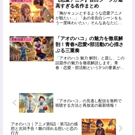
青春/恋愛アニメ
す。この記事では、放送日やキャス
高すぎる名作まとめ
ト...
「胸がキュンとするような恋愛アニメ
が観たい…」「あの名告白シーンをも
う一度味わいたい」そんなあなたにぴ
ったりの記事です！今回は、恋愛アニ
メの中でも“告白シーンが神すぎる”と話
題になった名作を厳選してご紹介しま
「アオのハコ」の魅力を徹底解
青春/恋愛アニメ
す。ド直球の告白、想いがあふれた...
剖！青春×恋愛×部活動の心揺さ
ぶる三重奏
「アオのハコ 魅力 解剖」と題し、この
話題作の魅力を徹底解説します。青
春・恋愛・部活動という3つの要素が絶
妙に絡み合う「アオのハコ」は、視聴
者に感動を与える青春アニメです。こ
の記事では、物語の見どころや登場キ
ャラクター、そしてアニメーション...
「アオのハコ」の見逃し配信を無料で
視聴する方法と再放送の最新情報！
アオのハコ｜アニメ第6話・第7話の感
想と次回予告！雛の揺れる想いと恋の
行方