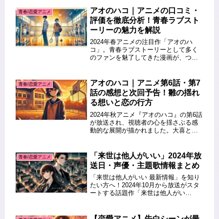
笑いも止まらない！この記事では、恋
愛・青春ジャンルの中から特に話題性
アオのハコ｜アニメの口コミ・
青春/恋愛アニメ
＆感動度の高いアニメをランキン...
評価を徹底分析！青春ラブスト
ーリーの魅力を解説
2024年春アニメの注目作「アオのハ
コ」。青春ラブストーリーとして多く
のファンを魅了してきた漫画が、つい
にアニメ化されました。この記事で
は、「アオのハコ」アニメの口コミや
評価を徹底的に分析し、その魅力や注
アオのハコ｜アニメ第6話・第7
青春/恋愛アニメ
目点について解説します。視聴を迷っ
話の感想と次回予告！雛の揺れ
て...
る想いと恋の行方
2024年秋アニメ『アオのハコ』の第6話
が放送され、視聴者の心を揺さぶる感
動的な展開が描かれました。大喜と千
夏先輩の「同居関係」が明らかにな
り、それを目撃してしまった雛の複雑
な心情が、繊細な心理描写で鮮やかに
「来世は他人がいい」2024年放
青春/恋愛アニメ
表現されました。この記事では、第...
送日・声優・主題歌情報まとめ
「来世は他人がいい 最新情報」を知り
たい方へ！2024年10月から放送がスタ
ートする話題作「来世は他人がい
い」。豪華声優陣によるキャラクター
たちの熱演や、注目の主題歌情報が公
開され、ますます注目を集めていま
【恋愛アニメ】告白シーンが最