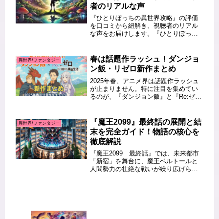
者のリアルな声
『ひとりぼっちの異世界攻略』の評価
を口コミから紐解き、視聴者のリアル
な声をお届けします。『ひとりぼっち
の異世界攻略』は、孤独な主人公が異
世界で成り上がる物語として話題を集
めています。この記事では、この作品
春は話題作ラッシュ！ダンジョ
異世界/ファンタジー
に対する視聴者の評価や口コミを徹底
ン飯・リゼロ新作まとめ
調...
2025年春、アニメ界は話題作ラッシュ
が止まりません。特に注目を集めてい
るのが、『ダンジョン飯』と『Re:ゼロ
から始める異世界生活』の新作です。
この記事では、春に公開される『ダン
ジョン飯』『Re:ゼロから始める異世界
『魔王2099』最終話の展開と結
異世界/ファンタジー
生活』の最新情報をまとめ...
末を完全ガイド！物語の核心を
徹底解説
『魔王2099 最終話』では、未来都市
「新宿」を舞台に、魔王ベルトールと
人間勢力の壮絶な戦いが繰り広げられ
ます。この記事では、最終話の展開や
結末に加え、物語の伏線回収やベルト
ールの選んだ「共存」の道について詳
しく解説します。ネタバレを含みま...