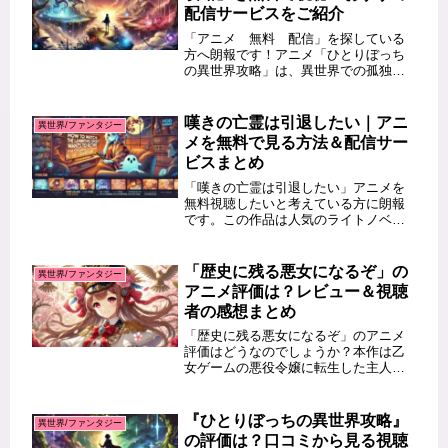
配信サービスをご紹介
「アニメ 無料 配信」を探している
方へ朗報です！アニメ「ひとりぼっち
の異世界攻略」は、異世界での孤独な
冒険と成長を描いた人気作品です。無
料で視聴したいと考えている方も多い
のではないでしょうか？この記事で
嘆きの亡霊は引退したい｜アニ
異世界/ファンタジー
は、「ひとりぼっちの異世界攻略」を
メを無料で見る方法＆配信サー
無料...
ビスまとめ
「嘆きの亡霊は引退したい」アニメを
無料視聴したいと考えている方に朗報
です。この作品は人気のライトノベル
が原作で、多くのファンが待ち望んで
いたアニメ化作品となっています。無
料視聴を検討している方に向けて、こ
「歴史に残る悪女になるぞ」の
異世界/ファンタジー
の記事では安全に視聴できる方法や、
アニメ評価は？レビュー＆視聴
対...
者の感想まとめ
「歴史に残る悪女になるぞ」のアニメ
評価はどうなのでしょうか？本作は乙
女ゲームの悪役令嬢に転生した主人公
アリシアが、運命を変えるために奮闘
する異色の物語です。この記事では、
視聴者の評価や感想、さらに注目のエ
『ひとりぼっちの異世界攻略』
異世界/ファンタジー
ピソードについて詳しく解説します。
の評価は？口コミから見る視聴
視...