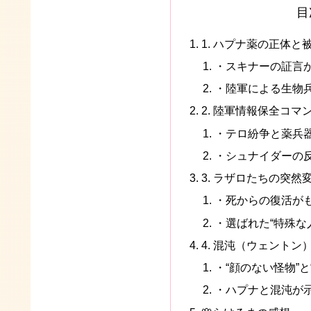
目
1. ハプナ薬の正体
・スキナーの証言か
・陸軍による生物
2. 陸軍情報保全コ
・テロ紛争と薬兵
・シュナイダーの
3. ラザロたちの突
・死からの復活が
・選ばれた“特殊な
4. 混沌（ウェント
・“顔のない怪物”と
・ハプナと混沌が