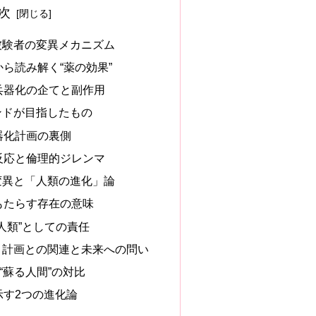
次
と被験者の変異メカニズム
ら読み解く“薬の効果”
兵器化の企てと副作用
マンドが目指したもの
器化計画の裏側
反応と倫理的ジレンマ
然変異と「人類の進化」論
もたらす存在の意味
人類”としての責任
ン）計画との関連と未来への問い
“蘇る人間”の対比
示す2つの進化論