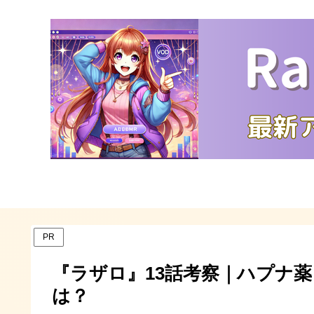
PR
『ラザロ』13話考察｜ハプナ
は？