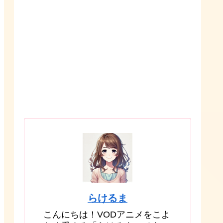
らけるま
こんにちは！VODアニメをこよ