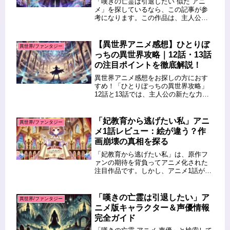
「嘆きの亡霊は引退したい 似た アニ
メ」を探しているなら、この記事が参
考になります。この作品は、主人公が
圧倒的な力を持ちながら平穏を望む異
世界ファンタジーとして、多くの視聴
者を魅了してきました。「オーバーロ
【異世界アニメ感想】ひとりぼ
異世界/ファンタジー
ード」や「この素晴らしい世界に祝
っちの異世界攻略｜12話・13話
福...
の注目ポイントを徹底解説！
異世界アニメ感想をお探しの方におす
すめ！「ひとりぼっちの異世界攻略」
12話と13話では、主人公の新たな力や
仲間との絆が描かれ、物語はクライマ
ックスに向けて加速しています。この
記事では、注目ポイントや伏線回収の
「妃教育から逃げたい私」アニ
異世界/ファンタジー
見どころを詳しく解説し、次回への...
メ1話レビュー：絵が違う？作
画崩壊の真相を探る
「妃教育から逃げたい私」は、原作フ
ァンの期待を背負ってアニメ化された
注目作品です。しかし、アニメ1話が放
送されると「絵が違う」「作画崩壊」
という声がネット上で話題になりまし
た。この記事では、アニメ1話の作画に
「嘆きの亡霊は引退したい」ア
異世界/ファンタジー
関する評判や原作との絵柄の違いに...
ニメ版キャラクター＆声優情報
完全ガイド