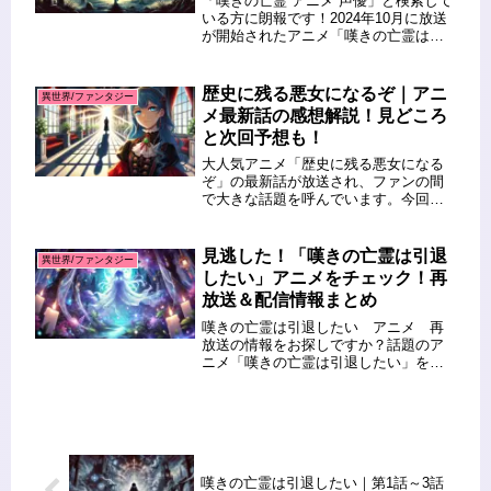
「嘆きの亡霊 アニメ 声優」と検索して
いる方に朗報です！2024年10月に放送
が開始されたアニメ「嘆きの亡霊は引
退したい」は、ユニークなキャラクタ
ーと豪華声優陣が魅力の作品です。こ
の記事では、主人公クライをはじめと
歴史に残る悪女になるぞ｜アニ
異世界/ファンタジー
する登場キャラクターの特徴...
メ最新話の感想解説！見どころ
と次回予想も！
大人気アニメ「歴史に残る悪女になる
ぞ」の最新話が放送され、ファンの間
で大きな話題を呼んでいます。今回の
エピソードでは、物語の核心に迫る新
たな展開が待ち受けており、SNSでも
感想が飛び交っています。この記事で
見逃した！「嘆きの亡霊は引退
異世界/ファンタジー
は、最新話の見どころや注目ポイン
したい」アニメをチェック！再
ト...
放送＆配信情報まとめ
嘆きの亡霊は引退したい アニメ 再
放送の情報をお探しですか？話題のア
ニメ「嘆きの亡霊は引退したい」を見
逃してしまった方も安心です。この記
事では、再放送のスケジュールや見逃
し配信サービスについて詳しくご紹介
します。ぜひ参考にして、物語の世界
に...
嘆きの亡霊は引退したい｜第1話～3話