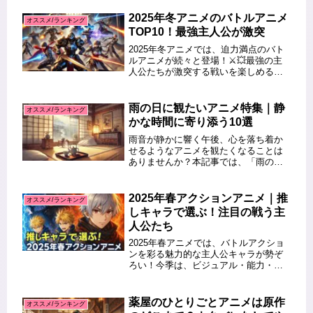
に、おすすめランキングTOP7を厳選し
ました！「何から観ようか迷ってる」
2025年冬アニメのバトルアニメ
オススメ/ランキング
「とにかく間違いないやつを...
TOP10！最強主人公が激突
2025年冬アニメでは、迫力満点のバト
ルアニメが続々と登場！⚔️💥最強の主
人公たちが激突する戦いを楽しめる作
品を厳選し、ランキング形式で紹介し
ます。異世界転生、魔法バトル、最強
ハンターなど、熱いバトルシーンが見
雨の日に観たいアニメ特集｜静
オススメ/ランキング
どころのアニメをチェックしてい...
かな時間に寄り添う10選
雨音が静かに響く午後、心を落ち着か
せるようなアニメを観たくなることは
ありませんか？本記事では、「雨の日
に観たいアニメ」「静まって観たいア
ニメ」というテーマで、穏やかな世界
観と感情に寄り添う10作品をご紹介し
2025年春アクションアニメ｜推
オススメ/ランキング
ます。それぞれの作品の魅力に加
しキャラで選ぶ！注目の戦う主
え、...
人公たち
2025年春アニメでは、バトルアクショ
ンを彩る魅力的な主人公キャラが勢ぞ
ろい！今季は、ビジュアル・能力・性
格のどれを取っても“推せる”主人公が
続々と登場し、早くもSNSやファンの
間で話題になっています。この記事で
薬屋のひとりごとアニメは原作
オススメ/ランキング
は、アクションアニメファンが...