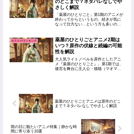
のどこまで？ネタバレなしでや
さしく解説
「薬屋のひとりごと」第1期のアニメが
終わってからというもの、続きが気に
なって仕方ない…という方も多いので
はないでしょうか？本記事では、2期の
放送予定や原作のどこまでがアニメ化
されたのか、1期に登場した伏線の考
薬屋のひとりごとアニメ2期は
オススメ/ランキング
察、そして続編が期待される理由ま...
いつ？原作の伏線と続編の可能
性を解説
大人気ライトノベルを原作としたアニ
メ『薬屋のひとりごと』。第1期では、
後宮を舞台に主人公・猫猫（マオマ
オ）が数々の事件を解決していく姿が
話題となり、多くのファンを魅了しま
した。その反響を受け、続編となる第2
期への関心が一気に高まりました。
「...
薬屋のひとりごとアニメは原作のどこ
まで？ネタバレなしでやさしく解説
雨の日に観たいアニメ特集｜静かな時
間に寄り添う10選