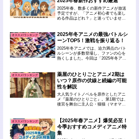
2025年春新作おすすめ厳選
2025年春、数多くの新作アニメが放送
予定ですが、「アニメ初心者でも楽し
める作品はどれ？」と迷っていません
か？この記事では、アニメ初心者が気
軽に楽しめる、2025年春に放送される
注目の新作アニメを厳選してご紹介し
2025年冬アニメの最強バトルシ
オススメ/ランキング
ます。ジャンルやテーマ、話題...
ーンTOP5！激戦を振り返る！
2025年冬アニメでは、迫力満点のバト
ルシーンが多数登場し、ファンの心を
熱くしました。今回は「2025年冬アニ
メの最強バトルシーンTOP5！激戦を振
り返る！」というテーマで、特に印象
的だったバトルを厳選してご紹介しま
薬屋のひとりごとアニメ2期は
オススメ/ランキング
す。異世界転生、ダークフ...
いつ？原作の伏線と続編の可能
性を解説
大人気ライトノベルを原作としたアニ
メ『薬屋のひとりごと』。第1期では、
後宮を舞台に主人公・猫猫（マオマ
オ）が数々の事件を解決していく姿が
話題となり、多くのファンを魅了しま
した。その反響を受け、続編となる第2
【2025年春アニメ】爆笑必至！
オススメ/ランキング
期への関心が一気に高まりました。
今季おすすめコメディアニメ特
「...
集