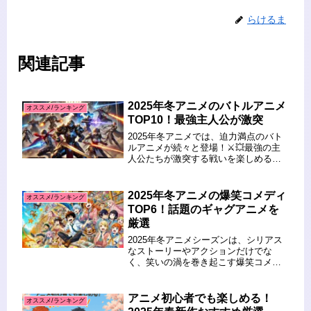
らけるま
関連記事
2025年冬アニメのバトルアニメ
オススメ/ランキング
TOP10！最強主人公が激突
2025年冬アニメでは、迫力満点のバト
ルアニメが続々と登場！⚔️💥最強の主
人公たちが激突する戦いを楽しめる作
品を厳選し、ランキング形式で紹介し
ます。異世界転生、魔法バトル、最強
ハンターなど、熱いバトルシーンが見
2025年冬アニメの爆笑コメディ
オススメ/ランキング
どころのアニメをチェックしてい...
TOP6！話題のギャグアニメを
厳選
2025年冬アニメシーズンは、シリアス
なストーリーやアクションだけでな
く、笑いの渦を巻き起こす爆笑コメデ
ィ作品も目白押し！毎週の楽しみとし
て「腹筋崩壊アニメ」を探しているあ
なたに向けて、SNSでも話題沸騰中の
アニメ初心者でも楽しめる！
オススメ/ランキング
ギャグアニメを厳選しました。今期...