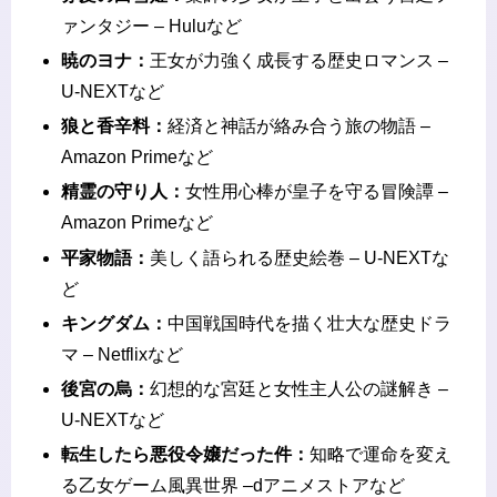
ァンタジー – Huluなど
暁のヨナ：
王女が力強く成長する歴史ロマンス –
U-NEXTなど
狼と香辛料：
経済と神話が絡み合う旅の物語 –
Amazon Primeなど
精霊の守り人：
女性用心棒が皇子を守る冒険譚 –
Amazon Primeなど
平家物語：
美しく語られる歴史絵巻 – U-NEXTな
ど
キングダム：
中国戦国時代を描く壮大な歴史ドラ
マ – Netflixなど
後宮の烏：
幻想的な宮廷と女性主人公の謎解き –
U-NEXTなど
転生したら悪役令嬢だった件：
知略で運命を変え
る乙女ゲーム風異世界 –dアニメストアなど