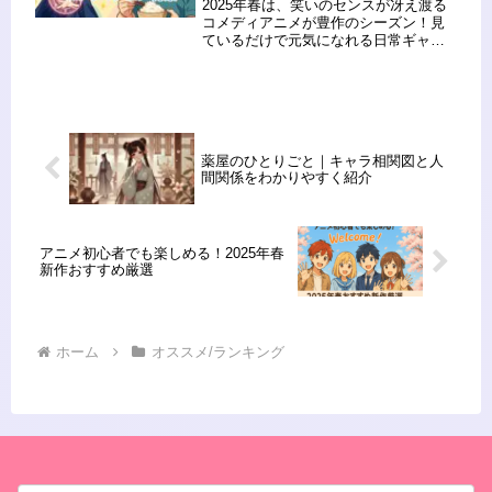
2025年春は、笑いのセンスが冴え渡る
コメディアニメが豊作のシーズン！見
ているだけで元気になれる日常ギャグ
から、テンポの良いボケとツッコミが
炸裂する本格ギャグまで、笑いのバリ
エーションも豊富です。この記事で
は、今期注目のコメディアニメを厳
選...
薬屋のひとりごと｜キャラ相関図と人
間関係をわかりやすく紹介
アニメ初心者でも楽しめる！2025年春
新作おすすめ厳選
ホーム
オススメ/ランキング