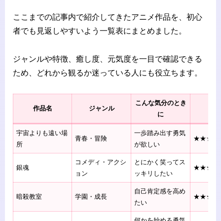
ここまでの記事内で紹介してきたアニメ作品を、初心
者でも見返しやすいよう一覧表にまとめました。
ジャンルや特徴、癒し度、元気度を一目で確認できる
ため、どれから観るか迷っている人にも役立ちます。
こんな気分のとき
作品名
ジャンル
癒
に
宇宙よりも遠い場
一歩踏み出す勇気
青春・冒険
★★☆☆
所
が欲しい
コメディ・アクシ
とにかく笑ってス
銀魂
★★★☆
ョン
ッキリしたい
自己肯定感を高め
暗殺教室
学園・成長
★★★☆
たい
何かを始める勇気