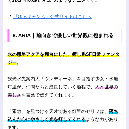
くれる”心の湯たんぽ”のようなアニメ
です。
📌
『ゆるキャン△』公式サイトはこちら
8. ARIA｜前向きで優しい世界観に包まれる
水の惑星アクアを舞台にした、癒し系SF日常ファンタ
ジー
。
観光水先案内人「ウンディーネ」を目指す少女・水無
灯里が、仲間たちと成長していく過程で、
人と世界の
美しさ
を言葉で伝えてくれます。
「素敵」を見つける天才である灯里のセリフは、
落ち
込んだ心にやさしく光を灯してくれる
ような力があり
ます。