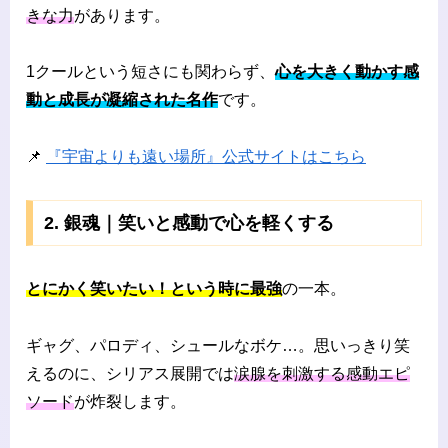
きな力
があります。
1クールという短さにも関わらず、
心を大きく動かす感
動と成長が凝縮された名作
です。
📌
『宇宙よりも遠い場所』公式サイトはこちら
2. 銀魂｜笑いと感動で心を軽くする
とにかく笑いたい！という時に最強
の一本。
ギャグ、パロディ、シュールなボケ…。思いっきり笑
えるのに、シリアス展開では
涙腺を刺激する感動エピ
ソード
が炸裂します。