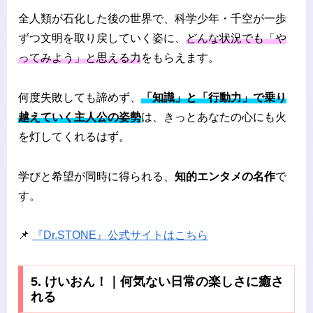
全人類が石化した後の世界で、科学少年・千空が一歩
ずつ文明を取り戻していく姿に、
どんな状況でも「や
ってみよう」と思える力
をもらえます。
何度失敗しても諦めず、
「知識」と「行動力」で乗り
越えていく主人公の姿勢
は、きっとあなたの心にも火
を灯してくれるはず。
学びと希望が同時に得られる、
知的エンタメの名作
で
す。
📌
『Dr.STONE』公式サイトはこちら
5. けいおん！｜何気ない日常の楽しさに癒さ
れる