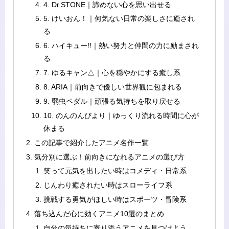
4. Dr.STONE｜諦めない心を思い出せる
5. けいおん！｜何気ない日常の楽しさに癒され
る
6. ハイキュー!!｜熱い努力と仲間の力に励まされ
る
7. ゆるキャン△｜心を穏やかにする癒し系
8. ARIA｜前向きで優しい世界観に包まれる
9. 弱虫ペダル｜頑張る気持ちを取り戻せる
10. のんのんびより｜ゆっくり流れる時間に心が
休まる
この記事で紹介したアニメ名作一覧
気分別に選ぶ！前向きになれるアニメの選び方
笑って元気を出したい時はコメディ・日常系
じんわり癒されたい時はスローライフ系
挑戦する勇気がほしい時はスポーツ・冒険系
落ち込んだ心に効くアニメ10選のまとめ
自分の気持ちに寄り添うアニメを見つけよう