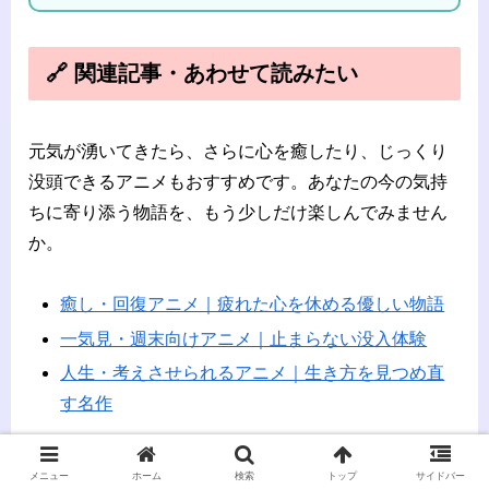
🔗 関連記事・あわせて読みたい
元気が湧いてきたら、さらに心を癒したり、じっくり
没頭できるアニメもおすすめです。あなたの今の気持
ちに寄り添う物語を、もう少しだけ楽しんでみません
か。
癒し・回復アニメ｜疲れた心を休める優しい物語
一気見・週末向けアニメ｜止まらない没入体験
人生・考えさせられるアニメ｜生き方を見つめ直
す名作
🌸らけるまのひとこと感想
メニュー
ホーム
検索
トップ
サイドバー