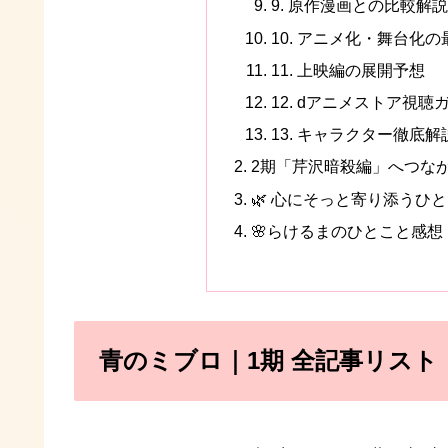
9. 原作漫画との比較解説
10. アニメ化・舞台化
11. 上映編の展開予想
12. dアニメストア視聴
13. キャラクター徹底解
2期「芹沢暗殺編」へつな
🌿 心にそっと寄り添うひ
🌸らけるまのひとこと感想
青のミブロ｜1期 全記事リス