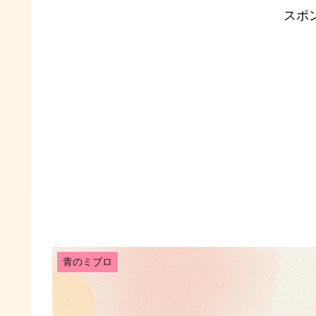
スポ
青のミブロ