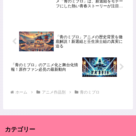
メ「青のミブロ」は、新選組をモチー
フにした熱い青春ストーリーが注目を
集めています。本作の上映編では、原
作ファン必見の新キャラクターやアニ
メならではの演出が話題となっていま
す。この記事では、原作との違い...
「青のミブロ」アニメの歴史背景を徹
底解説！新選組と壬生浪士組の真実に
迫る
「青のミブロ」のアニメ化と舞台化情
報！原作ファン必見の最新動向
ホーム
アニメ作品別
青のミブロ
カテゴリー