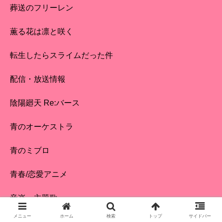
葬送のフリーレン
薫る花は凛と咲く
転生したらスライムだった件
配信・放送情報
陰陽廻天 Re:バース
青のオーケストラ
青のミブロ
青春/恋愛アニメ
音楽・主題歌
メニュー
ホーム
検索
トップ
サイドバー
鬼滅の刃