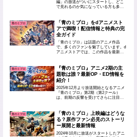
編」の放送がついにスタートし、どこ
で見れるのか気になっている方も多い
のではないでしょうか。この記事で
は、『青のミブロ』アニメ2期の配信サ
イト情報を中心に、見逃してしまった
「青のミブロ」をdアニメスト
青のミブロ
場合の対策や、おすすめの視聴方法ま
アで満喫！配信情報と特典の完
で...
全ガイド
「青のミブロ」は話題のアニメ作品
で、多くのファンを魅了しています。d
アニメストアでは、この作品を最新エ
ピソードまで視聴可能です。さらに、
視聴者限定の特典やキャンペーン情報
も充実しており、より楽しめる要素が
『青のミブロ』アニメ2期の主
青のミブロ
満載です。本記事では、「青のミブ
題歌は誰？最新OP・ED情報を
ロ」...
紹介！
2025年12月より放送開始となるアニメ
『青のミブロ』第2期（第2クール）
は、前期の反響を受けてさらに注目が
高まっています。本記事では、『青の
ミブロ』アニメ2期の主題歌を担当する
アーティストが誰なのか、そしてOP・
「青のミブロ」上映編はどうな
青のミブロ
EDテーマのタイトルや世界...
る？原作ファン必見のストーリ
ー展開と最新情報
2024年10月に放送がスタートしたアニ