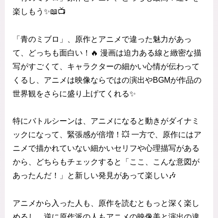
楽しもう✨📖📺
「青のミブロ」、原作とアニメで違った魅力があっ
て、どっちも面白い！🔥 漫画は迫力ある線と緻密な描
写がすごくて、キャラクターの細かい心情が伝わって
くるし、アニメは映像ならではの演出やBGMが作品の
世界観をさらに盛り上げてくれる✨
特にバトルシーンは、アニメになると動きがダイナミ
ックになって、緊張感が倍増！💥 一方で、原作にはア
ニメで描かれていない細かいセリフや心理描写がある
から、どちらもチェックすると「ここ、こんな意図が
あったんだ！」と新しい発見があって楽しい🎶
アニメから入った人も、原作を読むともっと深く楽し
めるし、逆に原作派の人もアニメの映像美と演出の違