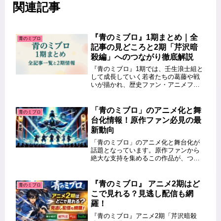
関連記事
『青のミブロ』1期まとめ｜全
青のミブロ
記事の見どころと2期「芹沢暗
殺編」へのつながり徹底解説
『青のミブロ』1期では、壬生浪士組と
して成長していく若者たちの葛藤や戦
いが描かれ、歴史ファン・アニメファ
ンのどちらからも高い評価を集めまし
た。本記事では、らけるまが投稿して
きた1期の記事をまとめて紹介しつつ、
「青のミブロ」のアニメ化と舞
青のミブロ
物語がどのように2期「芹沢暗殺編...
台化情報！原作ファン必見の最
新動向
「青のミブロ」のアニメ化と舞台化が
話題となっています。原作ファンから
絶大な支持を集めるこの作品が、つい
に多方面で展開されることになりまし
た。この記事では、アニメ化の背景や
制作陣の情報、舞台化の詳細なスケジ
『青のミブロ』 アニメ2期はど
青のミブロ
ュールやキャストについて徹底解説し
こで見れる？見逃し配信も網
ま...
羅！
『青のミブロ』アニメ2期「芹沢暗殺