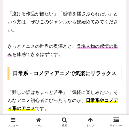
「泣ける作品が観たい」「感情を揺さぶられたい」と
いう方は、ぜひこのジャンルから観始めてみてくださ
い。
きっとアニメの世界の奥深さと、
登場人物の感情の重
み
を体感できるはずです。
日常系・コメディアニメで気楽にリラックス
「難しい話はちょっと苦手」「気軽に楽しみたい」そ
んなアニメ初心者にぴったりなのが、
日常系やコメデ
ィ系のアニメ
です。
ドラマチックな展開よりも、ゆったりとした会話や日
メニュー
ホーム
検索
トップ
サイドバー