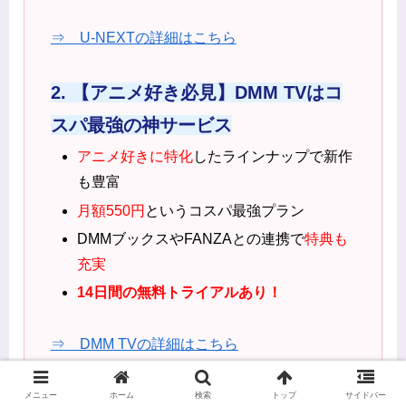
⇒ U-NEXTの詳細はこちら
2. 【アニメ好き必見】DMM TVはコ
スパ最強の神サービス
アニメ好きに特化
したラインナップで新作
も豊富
月額550円
というコスパ最強プラン
DMMブックスやFANZAとの連携で
特典も
充実
14日間の無料トライアルあり！
⇒ DMM TVの詳細はこちら
3. 【アニメ特化型】dアニメストアは
メニュー
ホーム
検索
トップ
サイドバー