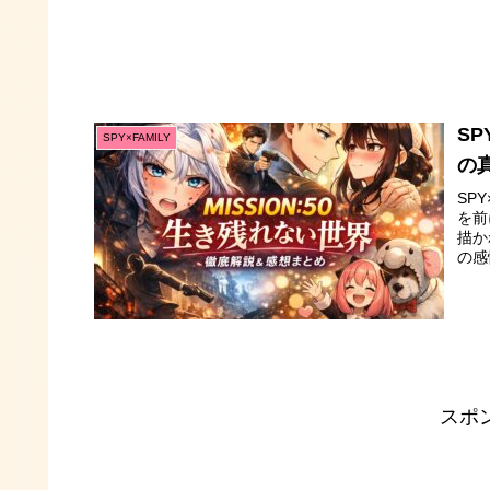
SP
SPY×FAMILY
の
SP
を前
描か
の感
スポ