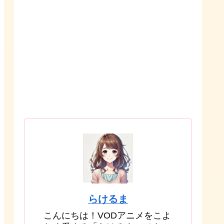
らけるま
こんにちは！VODアニメをこよ