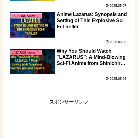
2025.05.07
Anime Lazarus: Synopsis and
LAZARUS Anime (English)
Setting of This Explosive Sci-
Fi Thriller
2025.05.06
Why You Should Watch
LAZARUS Anime (English)
“LAZARUS”: A Mind-Blowing
Sci-Fi Anime from Shinichiro
Watanabe & MAPPA
2025.05.03
スポンサーリンク