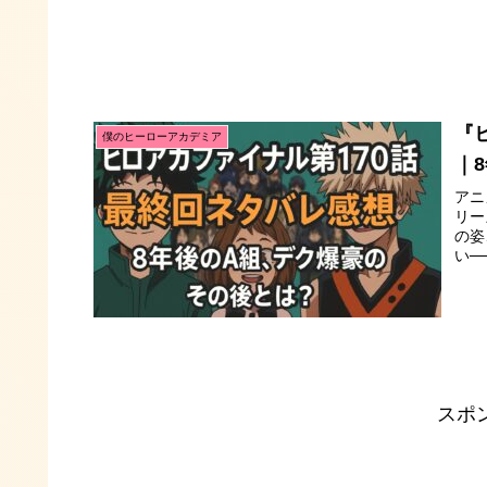
『
僕のヒーローアカデミア
｜
アニ
リー
の姿
い─
スポ