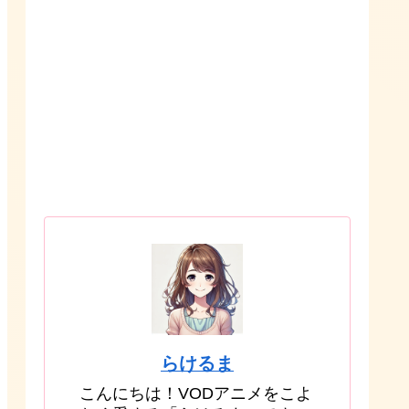
らけるま
こんにちは！VODアニメをこよ