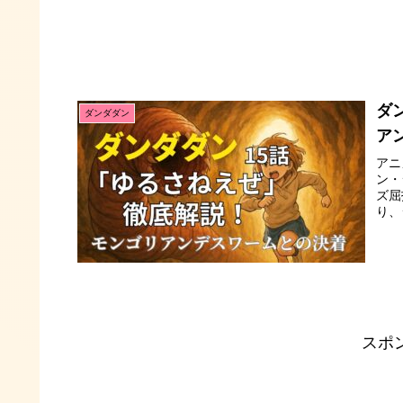
ダ
ダンダダン
ア
アニ
ン・
ズ屈
り、
スポ