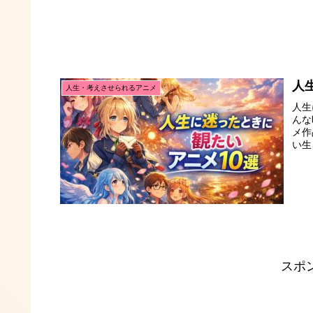
人
人生・考えさせられるアニメ
人生
んな
メ作
い生
スポ