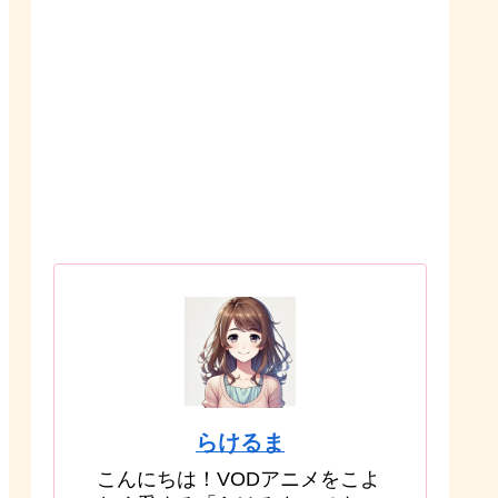
らけるま
こんにちは！VODアニメをこよ