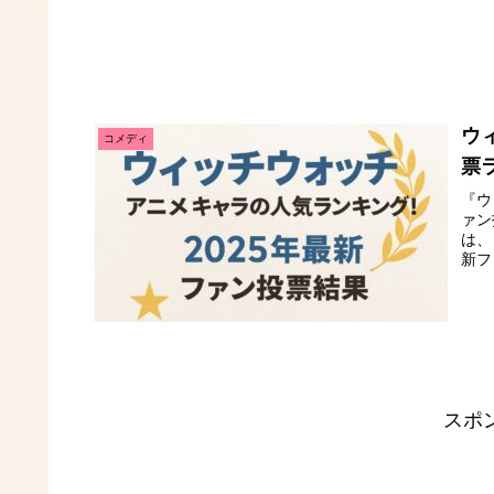
ウ
コメディ
票
『ウ
ァン
は、
新フ
スポ