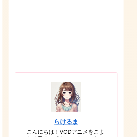
らけるま
こんにちは！VODアニメをこよ