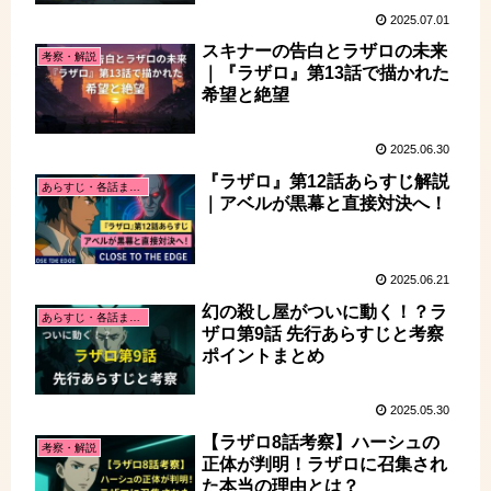
2025.07.01
スキナーの告白とラザロの未来
考察・解説
｜『ラザロ』第13話で描かれた
希望と絶望
2025.06.30
『ラザロ』第12話あらすじ解説
あらすじ・各話まとめ
｜アベルが黒幕と直接対決へ！
2025.06.21
幻の殺し屋がついに動く！？ラ
あらすじ・各話まとめ
ザロ第9話 先行あらすじと考察
ポイントまとめ
2025.05.30
【ラザロ8話考察】ハーシュの
考察・解説
正体が判明！ラザロに召集され
た本当の理由とは？