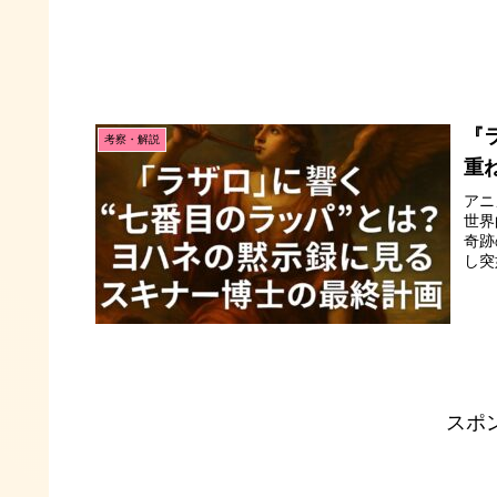
『
考察・解説
重
アニ
世界
奇跡
し突
スポ