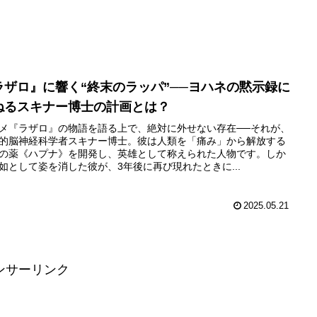
ラザロ』に響く“終末のラッパ”──ヨハネの黙示録に
ねるスキナー博士の計画とは？
メ『ラザロ』の物語を語る上で、絶対に外せない存在──それが、
的脳神経科学者スキナー博士。彼は人類を「痛み」から解放する
の薬《ハプナ》を開発し、英雄として称えられた人物です。しか
如として姿を消した彼が、3年後に再び現れたときに...
2025.05.21
ンサーリンク