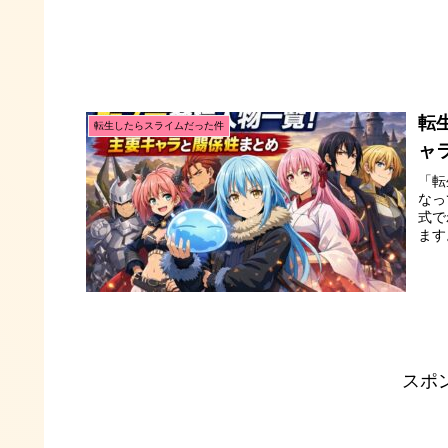
転
転生したらスライムだった件
ャ
「転
なっ
式で
ます
スポ