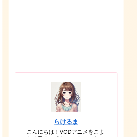
らけるま
こんにちは！VODアニメをこよ