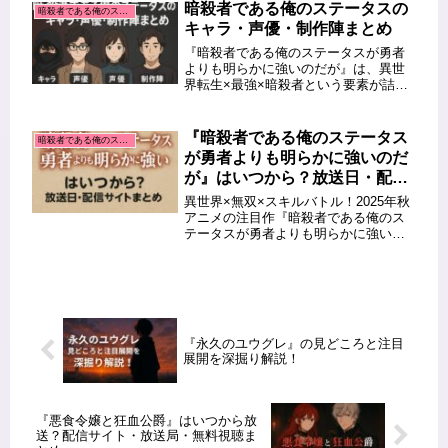
暗殺者である俺のステータスの
暗殺者である俺のステータスが勇者よりも明らかに強いのだが
キャラ・声優・制作陣まとめ
『暗殺者である俺のステータスが勇者
よりも明らかに強いのだが』は、異世
界転生×最強×暗殺者という要素が詰ま
った注目のアニメ作品です。この記事
では、物語を彩るキャラクターたちの
魅力や、彼らに命を吹き込む声優陣、
『暗殺者である俺のステータス
暗殺者である俺のステータスが勇者よりも明らかに強いのだが
そして作品のクオリティを支える制
が勇者よりも明らかに強いのだ
作...
が』はいつから？放送日・配信
サイトまとめ
異世界×無双×スキルバトル！2025年秋
アニメの注目作『暗殺者である俺のス
テータスが勇者よりも明らかに強いの
だが』の放送日・放送局・配信サイト
情報をまとめました。 この記事を読む
とわかること アニメ『暗殺者である俺
のステータスが勇者よりも明...
『永久のユウグレ』の見どころと注目
展開を深掘り解説！
『悪食令嬢と狂血公爵』はいつから放
送？配信サイト・放送局・無料視聴ま