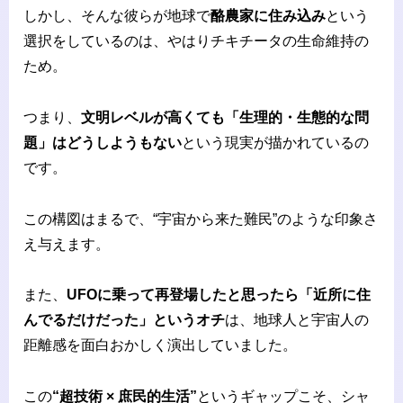
しかし、そんな彼らが地球で
酪農家に住み込み
という
選択をしているのは、やはりチキチータの生命維持の
ため。
つまり、
文明レベルが高くても「生理的・生態的な問
題」はどうしようもない
という現実が描かれているの
です。
この構図はまるで、“宇宙から来た難民”のような印象さ
え与えます。
また、
UFOに乗って再登場したと思ったら「近所に住
んでるだけだった」というオチ
は、地球人と宇宙人の
距離感を面白おかしく演出していました。
この
“超技術 × 庶民的生活”
というギャップこそ、シャ