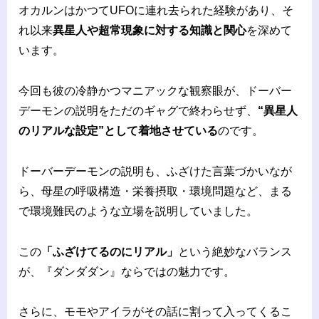
オカルンはかつてUFOに連れ去られた経験があり、そ
れ以来
異星人や超常現象に対する知識と関心
を深めて
います。
今回も彼の冷静かつマニアックな観察眼が、ドーバー
デーモンの説明をただのギャグで終わらせず、
“異星人
のリアルな設定”として着地させている
のです。
ドーバーデーモンの説明も、ふざけた言葉づかいなが
ら、母星の呼吸構造・栄養摂取・環境問題など、まる
で環境難民のような立場を説明していました。
この
「ふざけてるのにリアル」
という絶妙なバランス
が、『ダンダダン』ならではの魅力です。
さらに、モモやアイラがその話に割って入ってくるこ