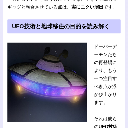
ギャグと融合させている点は、
実にニクい演出
です。
UFO技術と地球移住の目的を読み解く
ドーバーデ
ーモンたち
の再登場に
より、もう
一つ注目す
べき点が浮
かび上がり
ます。
それは彼ら
の
UFO技術