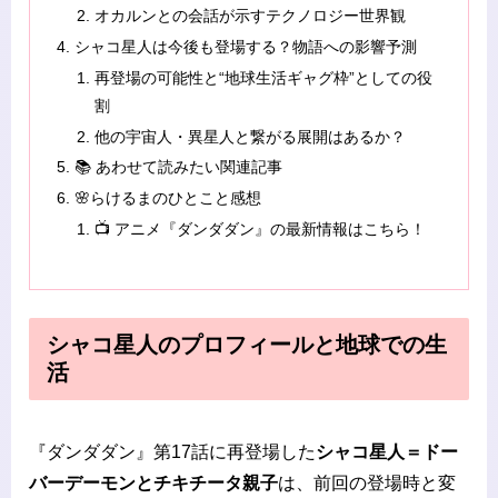
オカルンとの会話が示すテクノロジー世界観
シャコ星人は今後も登場する？物語への影響予測
再登場の可能性と“地球生活ギャグ枠”としての役
割
他の宇宙人・異星人と繋がる展開はあるか？
📚 あわせて読みたい関連記事
🌸らけるまのひとこと感想
📺 アニメ『ダンダダン』の最新情報はこちら！
シャコ星人のプロフィールと地球での生
活
『ダンダダン』第17話に再登場した
シャコ星人＝ドー
バーデーモンとチキチータ親子
は、前回の登場時と変