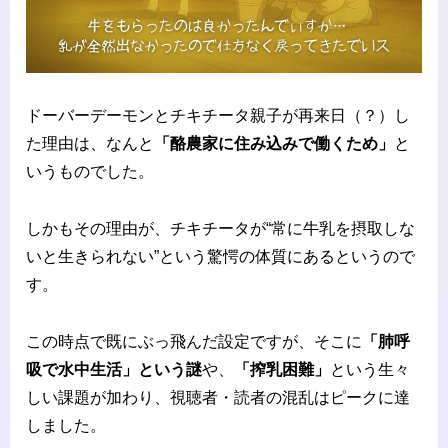
ドーバーデーモンとチキチータ親子が再来日（？）し
た理由は、なんと
「酪農家に住み込みで働くため」
と
いうものでした。
しかもその理由が、チキチータが“常に牛乳を摂取しな
いと生きられない”という驚愕の体質にあるというので
す。
この時点で既にぶっ飛んだ設定ですが、そこに
「肺呼
吸で水中生活」という謎
や、
「搾乳困難」
という生々
しい課題が加わり、視聴者・読者の混乱はピークに達
しました。