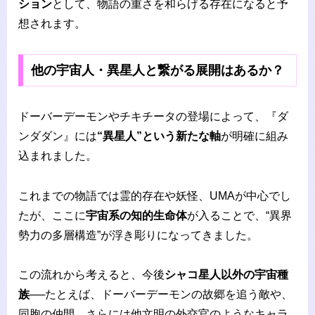
ション
として、物語の重さを和らげる存在になると予
想されます。
他の宇宙人・異星人と繋がる展開はあるか？
ドーバーデーモンやチキチータの登場によって、『ダ
ンダダン』には
“異星人”という新たな軸
が明確に組み
込まれました。
これまでの物語では霊的存在や妖怪、UMAが中心でし
たが、ここに
宇宙系の知的生命体
が入ることで、“異界
勢力の多層構造”が浮き彫りになってきました。
この流れから考えると、今後
シャコ星人以外の宇宙種
族
──たとえば、ドーバーデーモンの故郷を追う敵や、
同胞の仲間、さらには他文明の外交官のようなキャラ