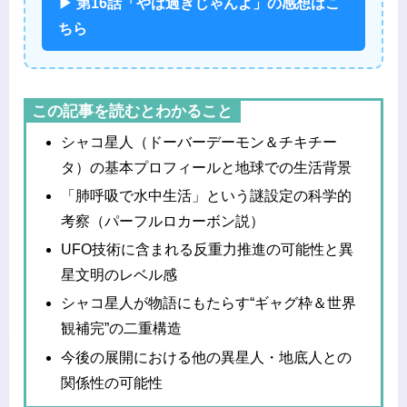
▶ 第16話「やば過ぎじゃんよ」の感想はこ
ちら
この記事を読むとわかること
シャコ星人（ドーバーデーモン＆チキチー
タ）の基本プロフィールと地球での生活背景
「肺呼吸で水中生活」という謎設定の科学的
考察（パーフルロカーボン説）
UFO技術に含まれる反重力推進の可能性と異
星文明のレベル感
シャコ星人が物語にもたらす“ギャグ枠＆世界
観補完”の二重構造
今後の展開における他の異星人・地底人との
関係性の可能性