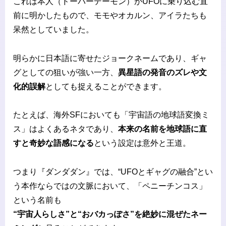
これは本人（ドーバーデーモン）がUFOに乗り込む直
前に明かしたもので、モモやオカルン、アイラたちも
呆然としていました。
明らかに日本語に寄せたジョークネームであり、ギャ
グとしての狙いが強い一方、
異星語の発音のズレや文
化的誤解
としても捉えることができます。
たとえば、海外SFにおいても「宇宙語の地球語変換ミ
ス」はよくあるネタであり、
本来の名前を地球語に直
すと奇妙な語感になる
という設定は意外と王道。
つまり『ダンダダン』では、“UFOとギャグの融合”とい
う本作ならではの文脈において、「ペニーチンコス」
という名前も
“宇宙人らしさ”と“おバカっぽさ”を絶妙に混ぜたネー