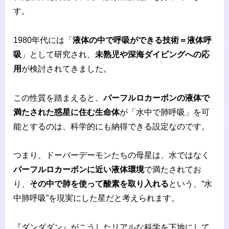
す。
1980年代には「
液体の中で呼吸ができる技術＝液体呼
吸
」として研究され、
未熟児や深海ダイビングへの応
用
が検討されてきました。
この性質を踏まえると、
パーフルロカーボンの液体で
満たされた惑星に住む生命体
が「水中で肺呼吸」を可
能とするのは、科学的にも納得できる設定なのです。
つまり、ドーバーデーモンたちの母星は、水ではなく
パーフルロカーボンに近い液体環境
で満たされてお
り、
その中で肺を使って酸素を取り入れる
という、“水
中肺呼吸”を現実にした星だと考えられます。
『ダンダダン』がこうしたリアルな科学を下地にして