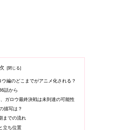
次
ロウ編のどこまでがアニメ化される？
86話から
ン、ガロウ最終決戦は未到達の可能性
の描写は？
期までの流れ
と立ち位置