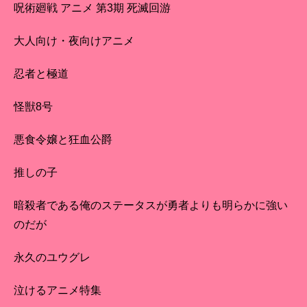
呪術廻戦 アニメ 第3期 死滅回游
大人向け・夜向けアニメ
忍者と極道
怪獣8号
悪食令嬢と狂血公爵
推しの子
暗殺者である俺のステータスが勇者よりも明らかに強い
のだが
永久のユウグレ
泣けるアニメ特集