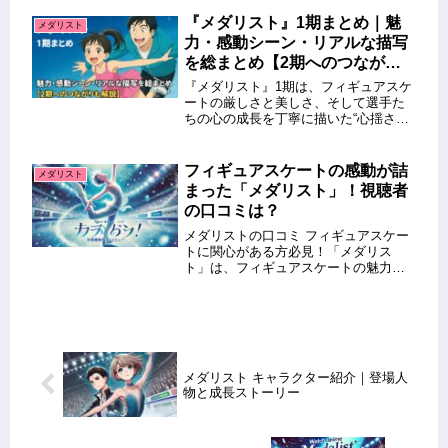
た演技が描かれています。本記事で
は、その表現の魅力や振付の工夫につ
『メダリスト』1期まとめ｜魅
メダリスト
いて詳しく解説します。この記事を
力・感動シーン・リアルな描写
読...
を総まとめ【2期へのつながり
も解説】
『メダリスト』1期は、フィギュアスケ
ートの厳しさと美しさ、そして選手た
ちの心の成長を丁寧に描いた“心揺さぶ
るアニメ”として高い評価を得ていま
す。努力・葛藤・支え合い——リンク
の上だけでなく、キャラクターたちが
フィギュアスケートの感動が詰
メダリスト
抱える心のドラマこそが1期の最大...
まった「メダリスト」！視聴者
の口コミは？
メダリストの口コミ フィギュアスケー
トに関心がある方必見！「メダリス
ト」は、フィギュアスケートの魅力と
感動が詰まった作品として、多くの視
聴者から高評価を得ています。本記事
では、視聴者の口コミや感想をもと
に、その魅力を徹底解説！フィギュア
スケ...
メダリスト キャラクター紹介｜登場人
物と成長ストーリー