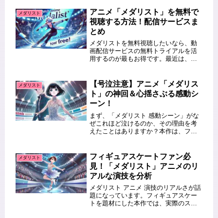
作。さらに、豪華な制作スタッフが集
結し、期待が高まっています。本記事
アニメ「メダリスト」を無料で
メダリスト
では、監督・脚本・キャラデザ...
視聴する方法！配信サービスま
とめ
メダリストを無料視聴したいなら、動
画配信サービスの無料トライアルを活
用するのが最もお得です。最近は、ア
ニメの配信サービスが増え、合法的に
無料で観られるチャンスが広がってい
ます。そこで今回は、「メダリスト」
【号泣注意】アニメ「メダリス
メダリスト
が配信されているサービスや、お得な
ト」の神回＆心揺さぶる感動シ
視...
ーン！
まず、「メダリスト 感動シーン」がな
ぜこれほど泣けるのか、その理由を考
えたことはありますか？本作は、フィ
ギュアスケートの世界に飛び込んだ少
女と、挫折を経験した青年コーチの物
語です。熱い努力と絆が描かれ、涙な
フィギュアスケートファン必
メダリスト
しでは見られない名シーンが満載！
見！「メダリスト」アニメのリ
本...
アルな演技を分析
メダリスト アニメ 演技のリアルさが話
題になっています。フィギュアスケー
トを題材にした本作では、実際のスケ
ート選手も関わり、細部までこだわっ