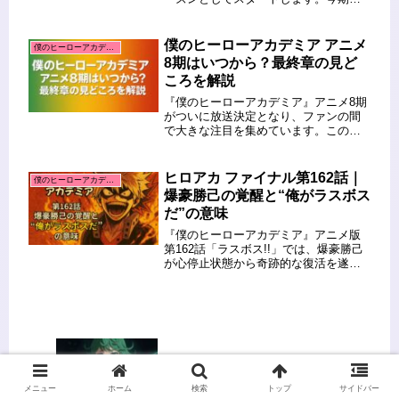
は、最終決戦を迎えるキャラたちの劇
的な成長や、死柄木との最終対決、ア
ーマードスーツを纏ったオールマイト
僕のヒーローアカデミア アニメ
僕のヒーローアカデミア
など、見逃せない見どころが満載で
8期はいつから？最終章の見ど
す...
ころを解説
『僕のヒーローアカデミア』アニメ8期
がついに放送決定となり、ファンの間
で大きな注目を集めています。この記
事では、「僕のヒーローアカデミア
アニメ8期 いつから あらすじ 原
作」というキーワードで検索する方に
ヒロアカ ファイナル第162話｜
僕のヒーローアカデミア
向けて、放送開始日や最終章の内
爆豪勝己の覚醒と“俺がラスボス
容、...
だ”の意味
『僕のヒーローアカデミア』アニメ版
第162話「ラスボス!!」では、爆豪勝己
が心停止状態から奇跡的な復活を遂
げ、大きな話題を呼びました。視聴者
の間で注目されたのが、爆豪の覚醒と
も言える行動と、「俺がラスボスだ」
と受け取れるような印象的なセリフ...
アニメ【ワンパンマン】で描かれるタ
ツマキの弱点と心の傷とは？
メニュー
ホーム
検索
トップ
サイドバー