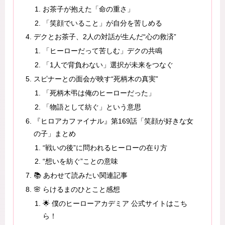
お茶子が抱えた「命の重さ」
「笑顔でいること」が自分を苦しめる
デクとお茶子、2人の対話が生んだ“心の救済”
「ヒーローだって苦しむ」デクの共鳴
「1人で背負わない」選択が未来をつなぐ
スピナーとの面会が映す“死柄木の真実”
「死柄木弔は俺のヒーローだった」
「物語として紡ぐ」という意思
『ヒロアカファイナル』第169話「笑顔が好きな女
の子」まとめ
“戦いの後”に問われるヒーローの在り方
“想いを紡ぐ”ことの意味
📚 あわせて読みたい関連記事
🌸 らけるまのひとこと感想
🌟 僕のヒーローアカデミア 公式サイトはこち
ら！