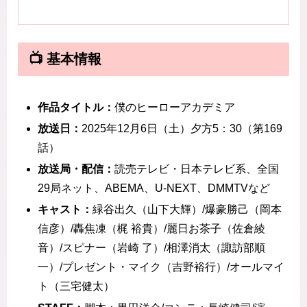
📺 基本情報
作品タイトル：
僕のヒーローアカデミア
放送日：
2025年12月6日（土）夕方5：30（第169
話）
放送局・配信：
読売テレビ・日本テレビ系、全国
29局ネット、ABEMA、U-NEXT、DMMTVなど
キャスト：
緑谷出久（山下大輝）/爆豪勝己（岡本
信彦）/轟焦凍（梶 裕貴）/麗日お茶子（佐倉綾
音）/スピナー（岩崎 了）/相澤消太（諏訪部順
一）/プレゼント・マイク（吉野裕行）/オールマイ
ト（三宅健太）