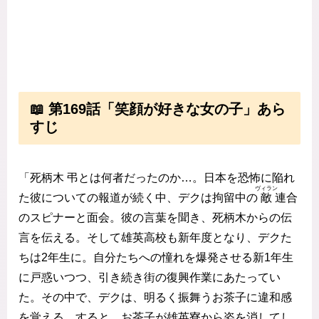
📖 第169話「笑顔が好きな女の子」あら
すじ
「死柄木 弔とは何者だったのか…。日本を恐怖に陥れ
ヴィラン
た彼についての報道が続く中、デクは拘留中の
敵
連合
のスピナーと面会。彼の言葉を聞き、死柄木からの伝
言を伝える。そして雄英高校も新年度となり、デクた
ちは2年生に。自分たちへの憧れを爆発させる新1年生
に戸惑いつつ、引き続き街の復興作業にあたってい
た。その中で、デクは、明るく振舞うお茶子に違和感
を覚える。すると、お茶子が雄英寮から姿を消してし