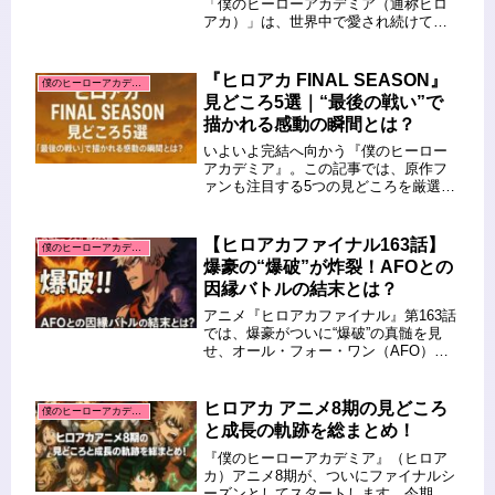
「僕のヒーローアカデミア（通称ヒロ
アカ）」は、世界中で愛され続けてい
る王道ヒーロー作品です。 名前は聞い
たことがあっても、「どんな物語な
の？」「シリーズの歴史は？」と気に
『ヒロアカ FINAL SEASON』
僕のヒーローアカデミア
なっている方も多いのではないで...
見どころ5選｜“最後の戦い”で
描かれる感動の瞬間とは？
いよいよ完結へ向かう『僕のヒーロー
アカデミア』。この記事では、原作フ
ァンも注目する5つの見どころを厳選し
てご紹介します。クライマックスにふ
さわしい展開が満載です！ この記事を
読むとわかること 『ヒロアカ FINAL
【ヒロアカファイナル163話】
僕のヒーローアカデミア
SEASON』で描かれる...
爆豪の“爆破”が炸裂！AFOとの
因縁バトルの結末とは？
アニメ『ヒロアカファイナル』第163話
では、爆豪がついに“爆破”の真髄を見
せ、オール・フォー・ワン（AFO）と
の激闘が最高潮に達します。今話では
AFOの過去や、弟・与一との因縁、そ
してワン・フォー・オール誕生の裏側
ヒロアカ アニメ8期の見どころ
僕のヒーローアカデミア
までが描かれ、まさにシリー...
と成長の軌跡を総まとめ！
『僕のヒーローアカデミア』（ヒロア
カ）アニメ8期が、ついにファイナルシ
ーズンとしてスタートします。今期で