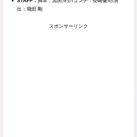
STAFF：
脚本：黒田洋介/コンテ：長崎健司/演
出：飛田 剛
スポンサーリンク