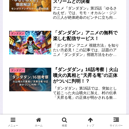
スワームとの決着
アニメ『ダンダダン』第15話「ゆるさ
ねえぜ」では、モモ・オカルン・ジジ
の三人が絶体絶命のピンチに立ち向か
う姿が描かれ、シリーズ屈指の熱い展
開となりました。前回のラストで登場
した邪視により、ジジは完全に体を乗
「ダンダダン」アニメの無料で
ダンダダン
っ取られ、モモとオカルンは命がけ
楽しむ配信サービス！
の...
「ダンダダン アニメ 視聴方法」を知り
たい方必見！この記事では、話題のア
ニメ「ダンダダン」視聴方法をわかり
やすく解説します。配信サービスや無
料トライアルの活用法を知って、お得
に「ダンダダン」を楽しみましょう！
『ダンダダン』16話考察｜火山
ダンダダン
この記事を読むとわかること 「...
噴火の真相と“天昇る竜”の正体
がついに判明！？
『ダンダダン』第16話では、突如とし
て起こった火山噴火に加え、村の伝承
「天昇る竜」の正体が明かされる衝撃
の展開が描かれました。伝説として語
り継がれてきた“大蛇様”と“天昇る竜”の
意味が、実は自然現象と密接に関係し
ていたことがモモの口から語ら...
メニュー
ホーム
検索
トップ
サイドバー
「ダンダダン」アニメ第1話の意見と無