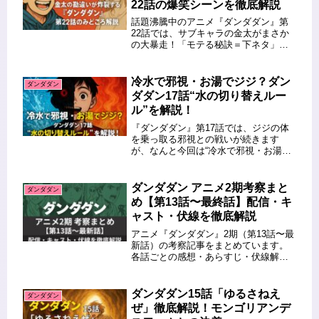
22話の爆笑シーンを徹底解説
話題沸騰中のアニメ『ダンダダン』第
22話では、サブキャラの金太がまさか
の大暴走！「モテる秘訣＝下ネタ」と
信じ込んだ彼の勘違い行動が、モモや
オカルンとの日常に波乱を巻き起こし
ます。さらに、謎の金の玉と透明怪獣
冷水で邪視・お湯でジジ？ダン
ダンダダン
の登場でバトルもヒートアップ！こ
ダダン17話“水の切り替えルー
の...
ル”を解説！
『ダンダダン』第17話では、ジジの体
を乗っ取る邪視との戦いが続きます
が、なんと今回は“冷水で邪視・お湯で
ジジに戻る”というユニークすぎる設定
が判明。本記事では、その奇妙で笑え
るけど怖い「切り替えルール」の仕組
ダンダダン アニメ2期考察まと
ダンダダン
みを考察しながら、星子の対応策・...
め【第13話〜最終話】配信・キ
ャスト・伏線を徹底解説
アニメ『ダンダダン』2期（第13話〜最
新話）の考察記事をまとめています。
各話ごとの感想・あらすじ・伏線解説
に加えて、キャスト情報や放送スケジ
ュールも整理しました。 (adsbygoogle
= window.adsbygoogle || [...
ダンダダン15話「ゆるさねえ
ダンダダン
ぜ」徹底解説！モンゴリアンデ