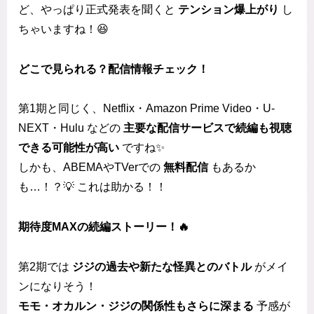
ど、やっぱり正式発表を聞くと
テンション爆上がり
し
ちゃいますね！😆
どこで見られる？配信情報チェック！
第1期と同じく、Netflix・Amazon Prime Video・U-
NEXT・Hulu などの
主要な配信サービスで続編も視聴
できる可能性が高い
ですね✨
しかも、ABEMAやTVerでの
無料配信
もあるか
も…！？💡 これは助かる！！
期待度MAXの続編ストーリー！🔥
第2期では
ジジの過去や新たな怪異とのバトル
がメイ
ンになりそう！
モモ・オカルン・ジジの関係性もさらに深まる
予感が