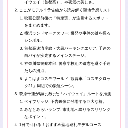
イウェイ（首都高）」や夜景の美しさ。
ここがモデル？予告編から読み解く聖地予想リスト
映画公開前後の「特定班」が注目するスポット
をまとめます。
横浜ランドマークタワー: 爆発や事件の鍵を握る
シンボル。
首都高速湾岸線・大黒パーキングエリア: 千速の
白バイが疾走するメインステージ。
神奈川県警察本部: 警察学校組の遺志を継ぐ千速
たちの拠点。
よこはまコスモワールド: 観覧車「コスモクロッ
ク21」周辺での緊迫シーン。
萩原千速が駆け抜けた「ハイウェイ」ルートを推測
ベイブリッジ: 予告映像に登場する巨大な橋。
みなとみらいランプ: 市街地へ降りるスリリング
なポイント。
1日で回れる！おすすめ聖地巡礼モデルコース