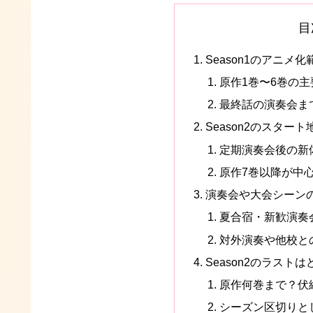
目
Season1のアニメ
原作1巻〜6巻の
最終話の演奏会ま
Season2のスター
定期演奏会後の新
原作7巻以降が中
演奏会や大会シーン
夏合宿・新歓演奏
対外演奏や他校と
Season2のラスト
原作何巻まで？伏
シーズン区切りと