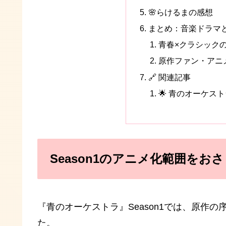
🌸らけるまの感想
まとめ：音楽ドラマ
青春×クラシック
原作ファン・アニ
🔗 関連記事
🌟 青のオーケス
Season1のアニメ化範囲をお
『青のオーケストラ』Season1では、原作
た。