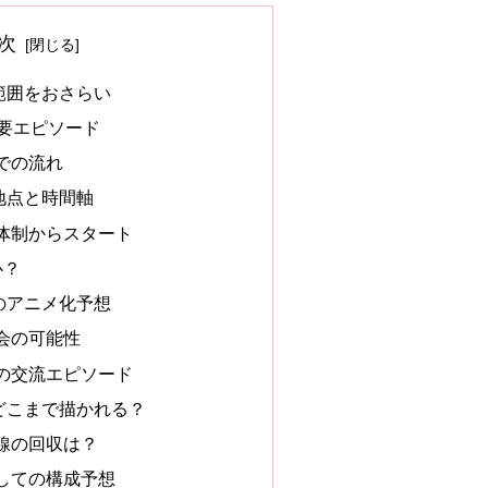
次
化範囲をおさらい
主要エピソード
での流れ
ト地点と時間軸
体制からスタート
心？
のアニメ化予想
会の可能性
の交流エピソード
はどこまで描かれる？
線の回収は？
しての構成予想