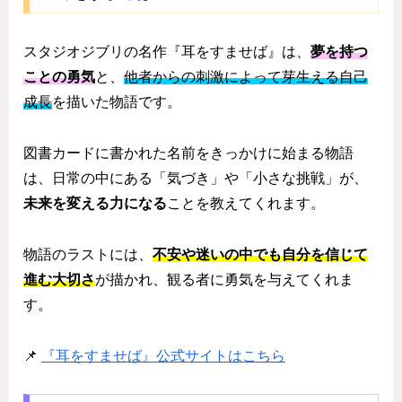
スタジオジブリの名作『耳をすませば』は、
夢を持つ
ことの勇気
と、
他者からの刺激によって芽生える自己
成長
を描いた物語です。
図書カードに書かれた名前をきっかけに始まる物語
は、日常の中にある「気づき」や「小さな挑戦」が、
未来を変える力になる
ことを教えてくれます。
物語のラストには、
不安や迷いの中でも自分を信じて
進む大切さ
が描かれ、観る者に勇気を与えてくれま
す。
📌
『耳をすませば』公式サイトはこちら