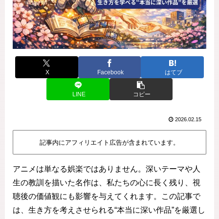
X
Facebook
はてブ
LINE
コピー
2026.02.15
記事内にアフィリエイト広告が含まれています。
アニメは単なる娯楽ではありません。深いテーマや人
生の教訓を描いた名作は、私たちの心に長く残り、視
聴後の価値観にも影響を与えてくれます。この記事で
は、生き方を考えさせられる“本当に深い作品”を厳選し