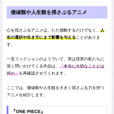
価値観や人生観を揺さぶるアニメ
心を揺さぶるアニメは、ただ感動するだけでなく、
人
生の選択や生き方にまで影響を与える
ことがありま
す。
一見フィクションのようでいて、実は現実の私たちに
深く問いかけてくる作品は、
「本当に大切なこととは
何か」
を再確認させてくれます。
ここでは、価値観や人生観を大きく揺さぶる力を持つ
アニメを紹介します。
『ONE PIECE』