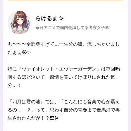
らけるま ✨
毎日アニメで脳内会議してる考察女子🎀
も〜〜〜全部尊すぎて…一生分の涙、流しちゃいまし
たぁぁ😭✨
特に『ヴァイオレット・エヴァーガーデン』は毎回嗚
咽するほど泣いて、感情を置いてけぼりにされた気
分…！
『四月は君の嘘』では、「こんなにも音楽で心が震え
るの…！？」って、思わず自分の青春まで走馬灯で再
生されたんだが！？🎹💫