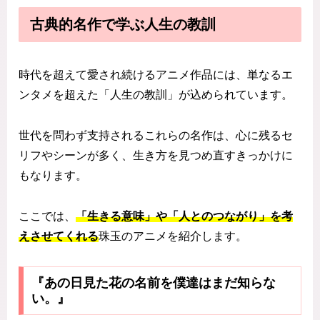
古典的名作で学ぶ人生の教訓
時代を超えて愛され続けるアニメ作品には、単なるエ
ンタメを超えた「人生の教訓」が込められています。
世代を問わず支持されるこれらの名作は、心に残るセ
リフやシーンが多く、生き方を見つめ直すきっかけに
もなります。
ここでは、
「生きる意味」や「人とのつながり」を考
えさせてくれる
珠玉のアニメを紹介します。
『あの日見た花の名前を僕達はまだ知らな
い。』