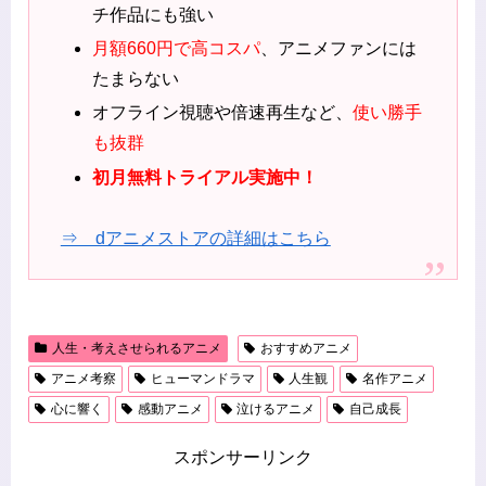
チ作品にも強い
月額660円で高コスパ
、アニメファンには
たまらない
オフライン視聴や倍速再生など、
使い勝手
も抜群
初月無料トライアル実施中！
⇒ dアニメストアの詳細はこちら
人生・考えさせられるアニメ
おすすめアニメ
アニメ考察
ヒューマンドラマ
人生観
名作アニメ
心に響く
感動アニメ
泣けるアニメ
自己成長
スポンサーリンク