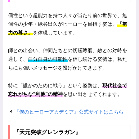
個性という超能力を持つ人々が当たり前の世界で、無
個性の少年・緑谷出久がヒーローを目指す姿は、
「努
力の尊さ」
を体現しています。
師との出会い、仲間たちとの切磋琢磨、敵との対峙を
通して、
自分自身の可能性
を信じ続ける姿勢は、私た
ちにも強いメッセージを投げかけてきます。
特に「誰かのために戦う」という姿勢は、
現代社会で
忘れがちな“利他”の精神
を思い出させてくれます。
📌
『僕のヒーローアカデミア』公式サイトはこちら
『天元突破グレンラガン』